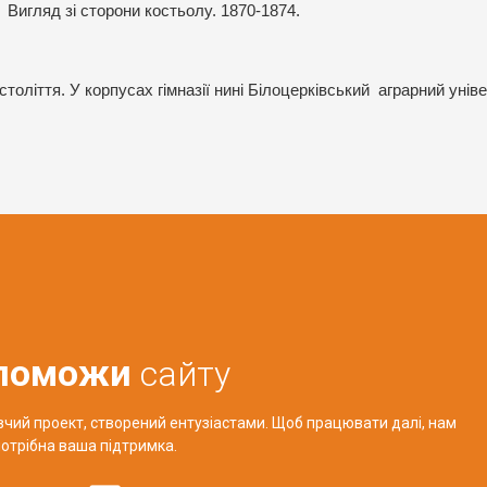
 Вигляд зі сторони костьолу. 1870-1874.
толіття. У корпусах гімназії нині Білоцерківський аграрний уніве
поможи
сайту
авчий проект, створений ентузіастами. Щоб працювати далі, нам
отрібна ваша підтримка.