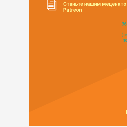
Станьте нашим меценато
Patreon
Зб
(т
по