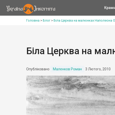
Крам
Головна
>
Блог
>
Біла Церква на малюнках Наполеона 
Біла Церква на ма
Опубліковано
Маленков Роман
3 Лютого, 2010