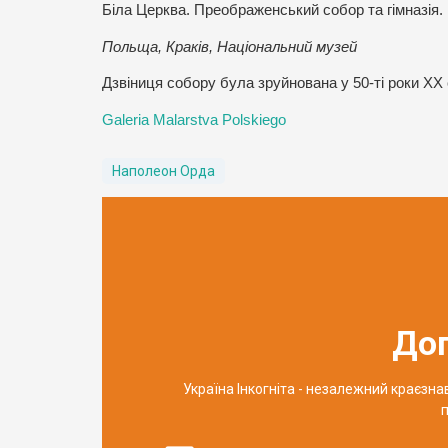
Біла Церква. Преображенський собор та гімназія.
Польща, Краків, Національний музей
Дзвіниця собору була зруйнована у 50-ті роки ХХ с
Galeria Malarstva Polskiego
Наполеон Орда
До
Україна Інкогніта - незалежний краєзн
п