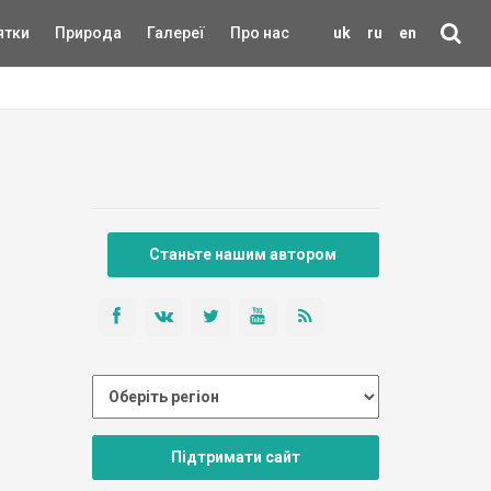
ятки
Природа
Галереї
Про нас
uk
ru
en
Станьте нашим автором
Підтримати сайт