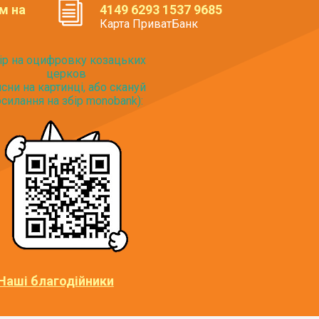
м на
4149 6293 1537 9685
Карта ПриватБанк
ір на оцифровку козацьких
церков
исни на картинці, або скануй
силання на збір monobank):
Наші благодійники