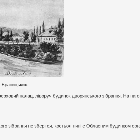
ц Браницьких.
верховий палац, ліворуч будинок дворянського зібрання. На паго
ого зібрання не зберігся, костьол нині є Обласним будинком орга