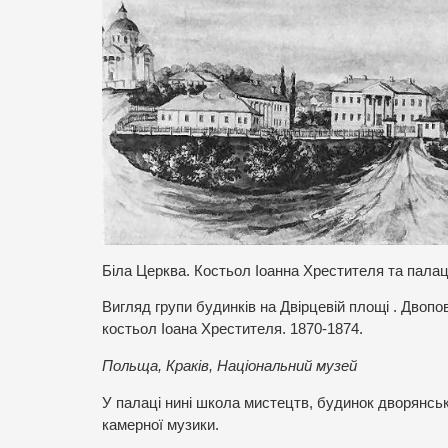
Біла Церква. Костьол Іоанна Хрестителя та пала
Вигляд групи будинків на Двірцевій площі . Двопо
костьол Іоана Хрестителя. 1870-1874.
Польща, Краків, Національний музей
У палаці нині школа мистецтв, будинок дворянськ
камерної музики.