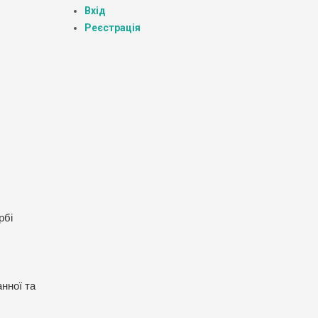
Вхід
Реєстрація
рбі
нної та