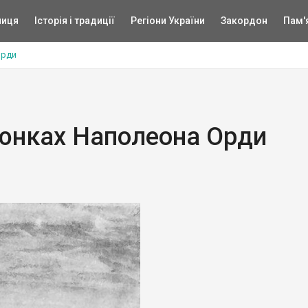
ниця
Історія і традиції
Регіони України
Закордон
Пам'
Орди
люнках Наполеона Орди