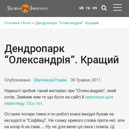
uk
ru
en
Головна
>
Блог
>
Дендропарк “Олександрія”. Кращий
Дендропарк
“Олександрія”. Кращий
Опубліковано
Маленков Роман
30 Травня, 2011
Нарешті зробив такий матеріал про “Олександрію”, який
хотів. Замінив ним те що було на сайті й
пропоную для
перегляду. Ось тут
.
Останні чотири тижні я по роботі кожні вихідні бував на
екскурсії в “Софіївці”. Не скажу кривого слова проти неї, але
на колір й на смак… Ну не для мене ця пиха і помпа. Ці