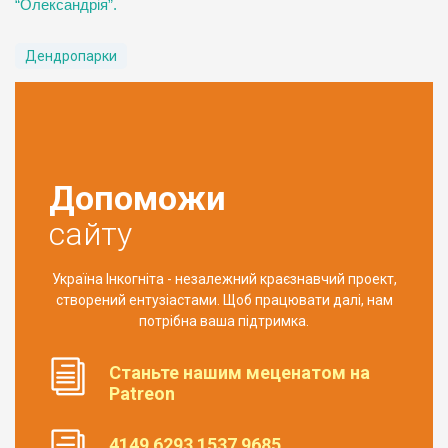
“Олександрія”.
Дендропарки
Допоможи
сайту
Україна Інкогніта - незалежний краєзнавчий проект,
створений ентузіастами. Щоб працювати далі, нам
потрібна ваша підтримка.
Станьте нашим меценатом на
Patreon
4149 6293 1537 9685