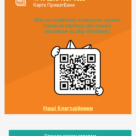
Карта ПриватБанк
Збір на оцифровку козацьких церков
(тисни на картинці, або скануй
посилання на збір monobank):
Наші благодійники
Станьте нашим автором