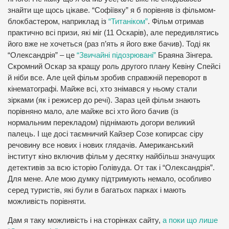
знайти ще щось цікаве. “Софіївку” я б порівняв із фільмом-
блокбастером, наприклад із
“Титаніком”
. Фільм отримав
практично всі призи, які міг (11 Оскарів), але передивлятись
його вже не хочеться (раз п’ять я його вже бачив). Тоді як
“Олександрія” – це
“Звичайні підозрювані”
Браяна Зінгера.
Скромний Оскар за кращу роль другого плану Кевіну Спейсі
й ніби все. Але цей фільм зробив справжній переворот в
кінематографі. Майже всі, хто знімався у ньому стали
зірками (як і режисер до речі). Зараз цей фільм знають
порівняно мало, але майже всі хто його бачив (із
нормальним перекладом) піднімають догори великий
палець. І ще досі таємничий Кайзер Созе копирсає сіру
речовину все нових і нових глядачів. Американський
інститут кіно включив фільм у десятку найбільш значущих
детективів за всю історію Голівуда. От так і “Олександрія”.
Для мене. Але мою думку підтримують немало, особливо
серед туристів, які були в багатьох парках і мають
можливість порівняти.
Дам я таку можливість і на сторінках сайту,
а поки що лише