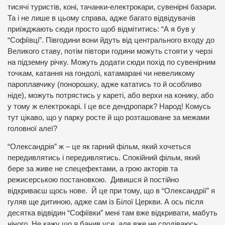
тисячі туристів, коні, тачанки-електрокари, сувенірні базари.
Та і не лише в цьому справа, адже багато відвідувачів
приїжджають сюди просто щоб відмітитись: “А я був у
“Софіївці”. Півгодини вони йдуть від центрального входу до
Великого ставу, потім півтори години можуть стояти у черзі
на підземну річку. Можуть додати сюди похід по сувенірним
точкам, катання на гондолі, катамарані чи невеликому
пароплавчику (понорошку, адже кататись то й особливо
ніде), можуть потрястись у кареті, або верхи на конику, або
у тому ж електрокарі. І це все дендропарк? Народ! Комусь
тут цікаво, що у парку росте й що розташоване за межами
головної алеї?
“Олександрія” ж – це як гарний фільм, який хочеться
передивлятись і передивлятись. Спокійний фільм, який
бере за живе не спецефектами, а грою акторів та
режисерською постановкою. Дивишся й постійно
відкриваєш щось нове. Й це при тому, що в “Олександрії” я
гуляв ще дитиною, адже сам із Білої Церкви. А ось після
десятка відвідин “Софіївки” мені там вже відкривати, мабуть
нічого. Не кажу що я бачив усе, але вже не сподіваюсь