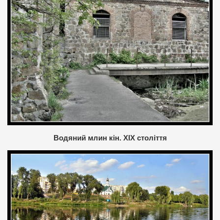
Водяний млин кін. ХIX століття