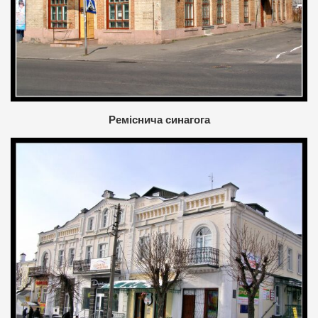
Реміснича синагога