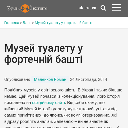
uk
ru
en
Головна
>
Блог
>
Музей туалету у фортечній башті
Музей туалету у
фортечній башті
Опубліковано
Маленков Роман
24 Листопада, 2014
Подібних музеїв у світі всього шість. В Україні таких більше
немає. Цей музей почався із колекціонування. Його історія
викладена на
офіційному сайті
. Від себе скажу, що
київський Музей історії туалету дуже цікавий: унітази від
самих примітивних, до японських комп’ютеризованих, які
відразу роблять аналізи. Запевняю – ви не знаєте як
людство ішло до створення сучасного, затишненького… А