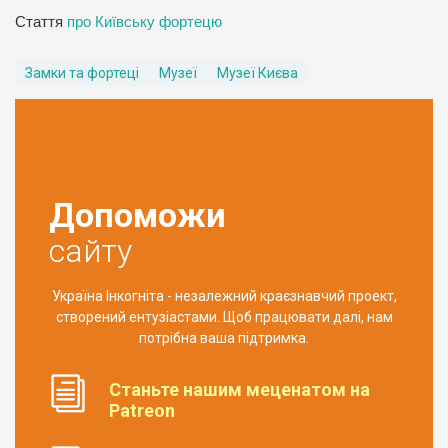
Стаття
про Київську фортецю
Замки та фортеці
Музеї
Музеї Києва
Допоможи
сайту
Україна Інкогніта - незалежний краєзнавчий проект,
створений ентузіастами. Щоб працювати далі, нам
потрібна ваша підтримка.
Станьте нашим меценатом на
Patreon