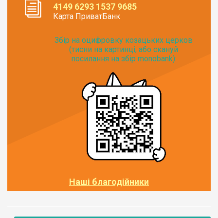
4149 6293 1537 9685
Карта ПриватБанк
Збір на оцифровку козацьких церков
(тисни на картинці, або скануй
посилання на збір monobank):
Наші благодійники