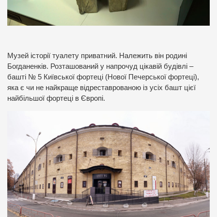
Музей історії туалету приватний. Належить він родині
Богданенків. Розташований у напрочуд цікавій будівлі –
башті № 5 Київської фортеці (Нової Печерської фортеці),
яка є чи не найкраще відреставрованою із усіх башт цієї
найбільшої фортеці в Європі.