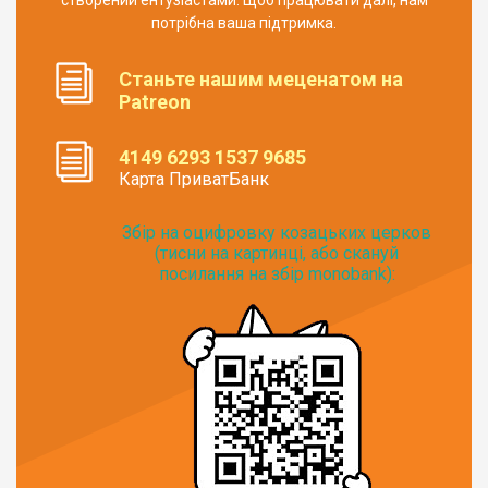
створений ентузіастами. Щоб працювати далі, нам
потрібна ваша підтримка.
Станьте нашим меценатом на
Patreon
4149 6293 1537 9685
Карта ПриватБанк
Збір на оцифровку козацьких церков
(тисни на картинці, або скануй
посилання на збір monobank):