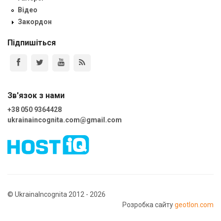
Відео
Закордон
Підпишіться
Зв'язок з нами
+38 050 9364428
ukrainaincognita.com@gmail.com
© UkrainaIncognita 2012 - 2026
Розробка сайту
geotlon.com