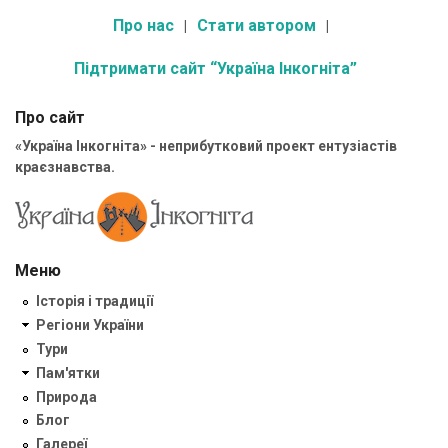
Про нас
Стати автором
Підтримати сайт “Україна Інкогніта”
Про сайт
«Україна Інкогніта» - неприбутковий проект ентузіастів
краєзнавства.
Меню
Історія і традиції
Регіони України
Тури
Пам'ятки
Природа
Блог
Галереї