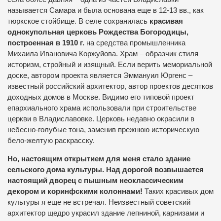
называется Самара и была основана еще в 12-13 вв., как
тюркское стойбище. В селе сохранилась
красивая
однокупольная церковь Рождества Богородицы,
построенная в 1910 г.
на средства промышленника
Михаила Ивановича Коржуйова. Храм – образчик стиля
историзм, стройный и изящный. Если верить мемориальной
доске, автором проекта является Эммануил Юргенс –
известный российский архитектор, автор проектов десятков
доходных домов в Москве. Видимо его типовой проект
епархиального храма использовали при строительстве
церкви в Владиславовке. Церковь недавно окрасили в
небесно-голубые тона, заменив прежнюю историческую
бело-желтую раскрасску.
Но, настоящим открытием для меня стало здание
сельского дома культуры.
Над дорогой возвышается
настоящий дворец с пышным неоклассическим
декором и коринфскими колоннами!
Таких красивых дом
культуры я еще не встречал. Неизвестный советский
архитектор щедро украсил здание лепниной, карнизами и