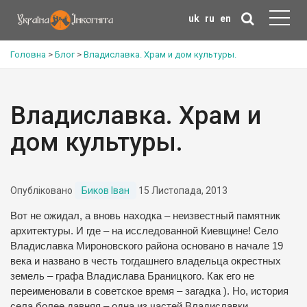
uk
ru
en
Головна
>
Блог
>
Владиславка. Храм и дом культуры.
Владиславка. Храм и
дом культуры.
Опубліковано
Биков Іван
15 Листопада, 2013
Вот не ожидал, а вновь находка – неизвестный памятник
архитектуры. И где – на исследованной Киевщине! Село
Владиславка Мироновского района основано в начале 19
века и названо в честь тогдашнего владельца окрестных
земель – графа Владислава Браницкого. Как его не
переименовали в советское время – загадка ). Но, история
села более давняя – одна из частей Владиславки