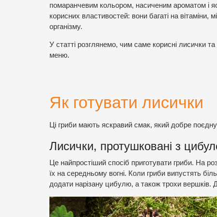
помаранчевим кольором, насиченим ароматом і яск
корисних властивостей: вони багаті на вітаміни, м
організму.
У статті розглянемо, чим саме корисні лисички т
меню.
Як готувати лисички
Ці гриби мають яскравий смак, який добре поєдну
Лисички, протушковані з цибу
Це найпростіший спосіб приготувати гриби. На роз
їх на середньому вогні. Коли гриби випустять біл
додати нарізану цибулю, а також трохи вершків. 