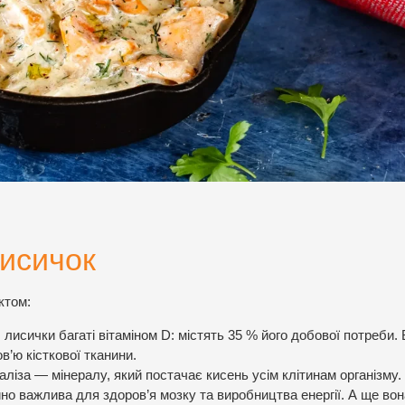
лисичок
ктом:
 лисички багаті вітаміном D: містять 35 % його добової потреби. 
в’ю кісткової тканини.
іза — мінералу, який постачає кисень усім клітинам організму.
йно важлива для здоров’я мозку та виробництва енергії. А ще вон