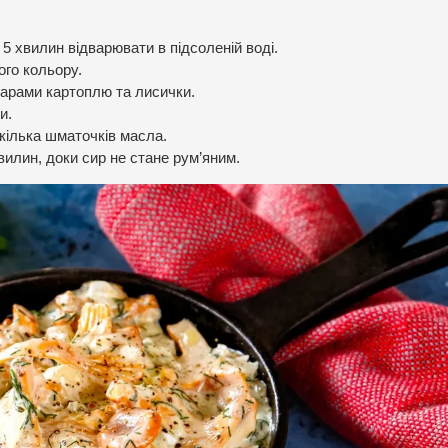
5 хвилин відварювати в підсоленій воді.
го кольору.
шарами картоплю та лисички.
и.
кілька шматочків масла.
вилин, доки сир не стане рум’яним.