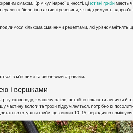
равим смаком. Крім кулінарної цінності, ці
їстівні гриби
мають ч
інерали та біологічно активні речовини, які підтримують здоров’я
а поділимося кількома смачними рецептами, які урізноманітнять 
ється з м’ясними та овочевими стравами.
лею і вершками
ігріту сковороду, змащену олією, потрібно покласти лисички й г
ьшу частину вологи та трохи підрум’яняться, потрібно їх посолити
Достатньо готувати гриби ще хвилин 10–15, періодично помішуюч