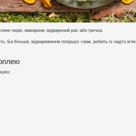
ляне пюре, макарони, відварений рис або гречка.
. Ба більше, відварювання погіршує смак, робить їх надто м’я
топлею
рціях: