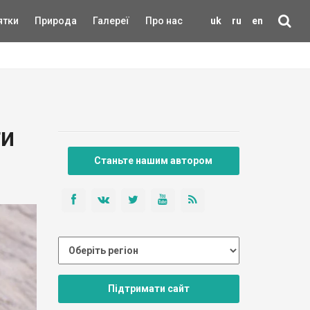
ятки
Природа
Галереї
Про нас
uk
ru
en
ти
Станьте нашим автором
Підтримати сайт