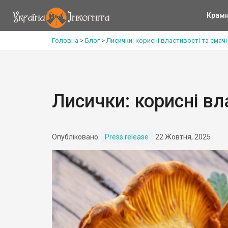
Крам
Головна
>
Блог
>
Лисички: корисні властивості та смачн
Лисички: корисні вл
Опубліковано
Press release
22 Жовтня, 2025