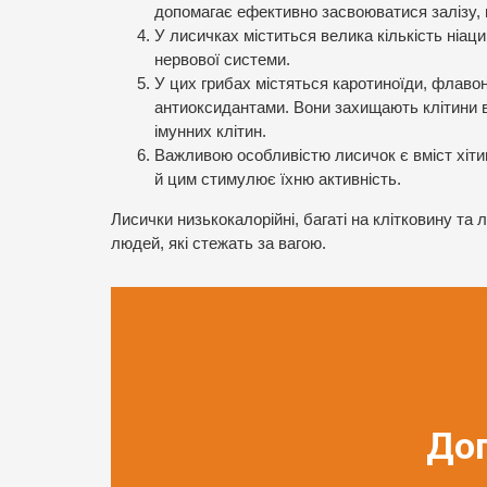
допомагає ефективно засвоюватися залізу, щ
У лисичках міститься велика кількість ніац
нервової системи.
У цих грибах містяться каротиноїди, флаво
антиоксидантами. Вони захищають клітини в
імунних клітин.
Важливою особливістю лисичок є вміст хітин
й цим стимулює їхню активність.
Лисички низькокалорійні, багаті на клітковину та
людей, які стежать за вагою.
До