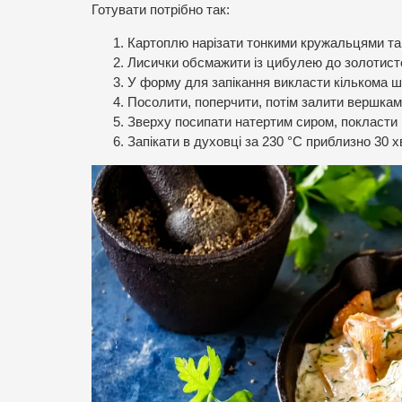
Готувати потрібно так:
Картоплю нарізати тонкими кружальцями та 
Лисички обсмажити із цибулею до золотисто
У форму для запікання викласти кількома 
Посолити, поперчити, потім залити вершкам
Зверху посипати натертим сиром, покласти 
Запікати в духовці за 230 °C приблизно 30 х