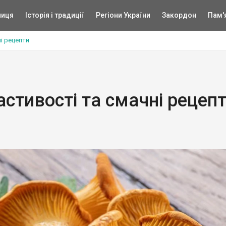
ниця
Історія і традиції
Регіони України
Закордон
Пам'
і рецепти
астивості та смачні рецеп