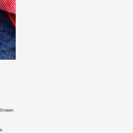
Вітамін
а