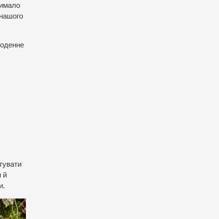
имало
 нашого
щоденне
отувати
 й
и.