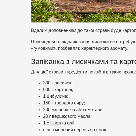
Вдалим доповненням до такої страви буде картоп
Попереднього відварювання лисички не потребують
«гумовими», позбавляє характерного аромату.
Запіканка з лисичками та кар
Для цієї страви інгредієнти потрібні в таких пропо
300 г лисичок;
600 г картоплі;
1 цибулина;
150 г твердого сиру;
200 мл вершків або сметани;
20 г вершкового масла;
1 ст. ложка олії;
сіль і мелений перець на смак.