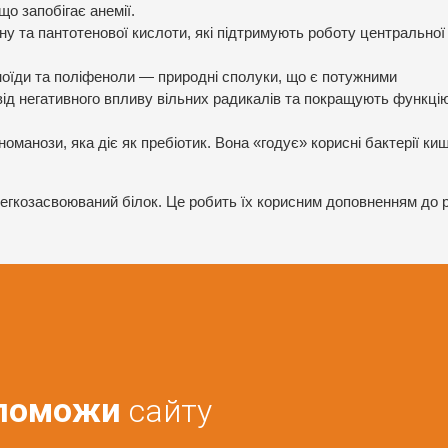
о запобігає анемії.
ину та пантотенової кислоти, які підтримують роботу центральної
ноїди та поліфеноли — природні сполуки, що є потужними
ід негативного впливу вільних радикалів та покращують функці
оманози, яка діє як пребіотик. Вона «годує» корисні бактерії ки
 легкозасвоюваний білок. Це робить їх корисним доповненням до 
поможи
сайту