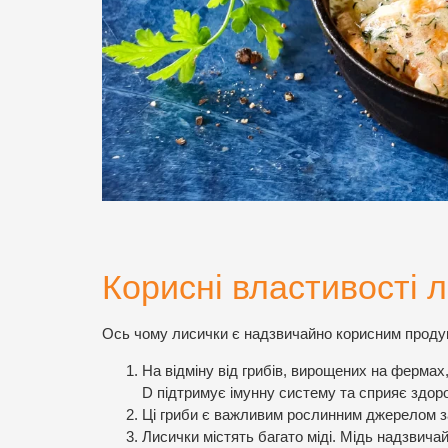
Корисні властивості 
Ось чому лисички є надзвичайно корисним проду
На відміну від грибів, вирощених на фермах,
D підтримує імунну систему та сприяє здоро
Ці гриби є важливим рослинним джерелом зал
Лисички містять багато міді. Мідь надзвича