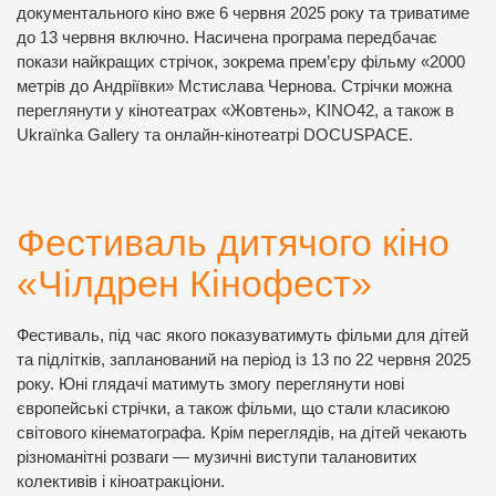
документального кіно вже 6 червня 2025 року та триватиме
до 13 червня включно. Насичена програма передбачає
покази найкращих стрічок, зокрема прем’єру фільму «2000
метрів до Андріївки» Мстислава Чернова. Стрічки можна
переглянути у кінотеатрах «Жовтень», KINO42, а також в
Ukraïnka Gallery та онлайн-кінотеатрі DOCUSPACE.
Фестиваль дитячого кіно
«Чілдрен Кінофест»
Фестиваль, під час якого показуватимуть фільми для дітей
та підлітків, запланований на період із 13 по 22 червня 2025
року. Юні глядачі матимуть змогу переглянути нові
європейські стрічки, а також фільми, що стали класикою
світового кінематографа. Крім переглядів, на дітей чекають
різноманітні розваги — музичні виступи талановитих
колективів і кіноатракціони.