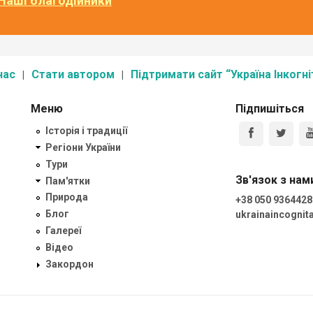
Наші благодійники
нас
Стати автором
Підтримати сайт “Україна Інкогні
Меню
Підпишіться
Історія і традиції
Регіони України
Тури
Зв'язок з нам
Пам'ятки
Природа
+38 050 9364428
Блог
ukrainaincogni
Галереї
Відео
Закордон