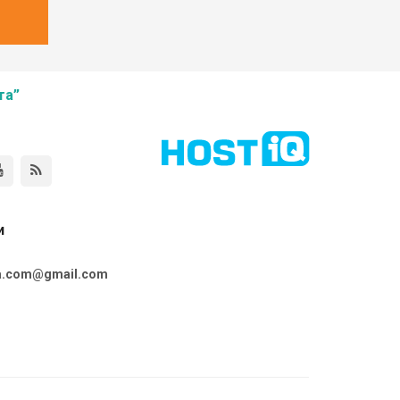
та”
и
ta.com@gmail.com