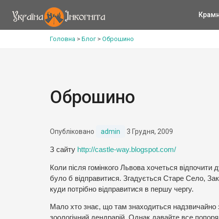
Крам
Головна
>
Блог
>
Оброшино
Оброшино
Опубліковано
admin
3 Грудня, 2009
З сайту
http://castle-way.blogspot.com/
Коли після гомінкого Львова хочеться відпочити 
було б відправитися. Згадується Старе Село, Зак
куди потрібно відправитися в першу чергу.
Мало хто знає, що там знаходиться надзвичайно з
зоологічний дендрарій. Однак давайте все попоря