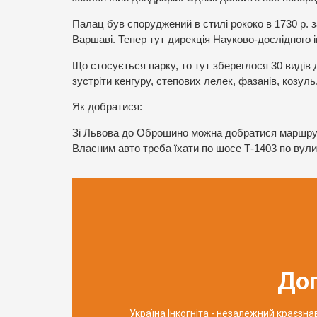
Палац був споруджений в стилі рококо в 1730 р.
Варшаві. Тепер тут дирекція Науково-дослідного 
Що стосується парку, то тут збереглося 30 видів 
зустріти кенгуру, степових лелек, фазанів, козуль
Як добратися:
Зі Львова до Оброшино можна добратися маршрут
Власним авто треба їхати по шосе Т-1403 по вул
До
Україна Інкогніта - незалежний краєзн