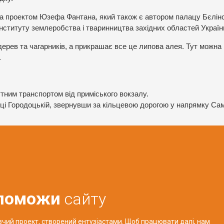
 за проектом Юзефа Фантана, який також є автором палацу Бєлін
інституту землеробства і тваринництва західних областей Україн
дерев та чагарників, а прикрашає все це липова алея. Тут можна
.
ним транспортом від приміського вокзалу.
иці Городоцькій, звернувши за кільцевою дорогою у напрямку Са
поможи
сайту
авчий проект, створений ентузіастами. Щоб працювати далі, нам