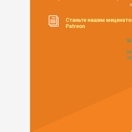
п
Станьте нашим меценато
Patreon
Зб
(т
по