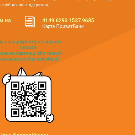
отрібна ваша підтримка.
м на
4149 6293 1537 9685
Карта ПриватБанк
ір на оцифровку козацьких
церков
исни на картинці, або скануй
силання на збір monobank):