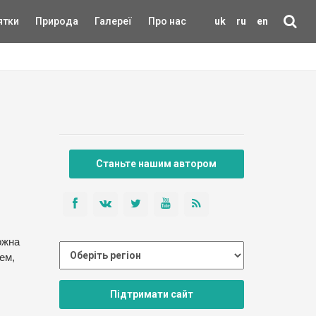
ятки
Природа
Галереї
Про нас
uk
ru
en
Станьте нашим автором
ожна
ем,
Підтримати сайт