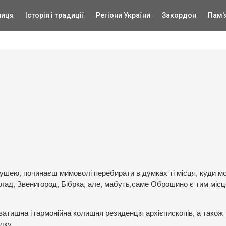
ниця
Історія і традиції
Регіони України
Закордон
Пам'
душею, починаєш мимоволі перебирати в думках ті місця, куди м
лад, Звенигород, Бібрка, але, мабуть,саме Оброшино є тим місц
атишна і гармонійна колишня резиденція архієпископів, а також
дку.