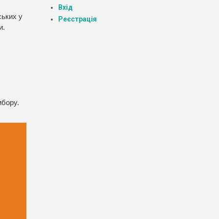
Вхід
ських у
Реєстрація
и.
мбору.