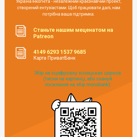
Україна Інкогніта - незалежний краєзнавчий проект,
створений ентузіастами. Щоб працювати далі, нам
потрібна ваша підтримка.
Станьте нашим меценатом на
Patreon
4149 6293 1537 9685
Карта ПриватБанк
Збір на оцифровку козацьких церков
(тисни на картинці, або скануй
посилання на збір monobank):