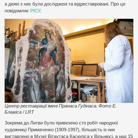
а деякі з них були досліджені та відреставровані. Про це
повідомляє
РІСУ
.
Центр реставрації імені Пранаса Гудінаса. Фото Е.
Блажіса / LRT
Зокрема до Литви було привезено сто робіт народної
художниці Примаченко (1909-1997), більшість із них
виставлено в Музеї Вітаутаса Касюліса у Вільнюсі, а над 15