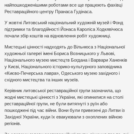
найпошкодженішими роботами все ще працюють фахівці
Реставраційного центру Пранаса Гудінаса.
У жовтні Литовський національний художній музей і Фонд
підтримки та благодійності Йонаса Кароліса Ходкявічюса
почали збір коштів на відновлення робіт художниці.
Мистецькі цінності надходять до Вільнюса з Національної
художньої галереї імені Бориса Возницького у Львові,
Національного музею мистецтв Богдана і Варвари Ханенків
у Києві, Національного історико-культурного заповідника
«Києво-Печерська лавра», Одеського музею західного і
східного мистецтва та інших музеїв.
Керівник литовської реставраційної групи зазначила, що
жодні мистецькі цінності з України, які опинилися на столі
реставраційної групи, не були витягнуті з руїн або
пошкоджені під час війни. Вони були привезені до Литви із
Західної України, куди їх евакуювали з охоплених війною
регіонів.