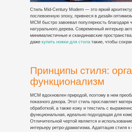
Стиль Mid-Century Modern — это яркий архитект
послевоенную эпоху, привнеся в дизайн оптимиз
MCM быстро завоевал популярность благодаря ч
натурального дерева. Современный интерьер акти
минималистичные и скандинавские пространства
даже
купить ножки для стола
такие, чтобы сохран
Принципы стиля: орг
функционализм
MCM вдохновлен природой, поэтому в нем преобл
показного декора. Этот стиль прославляет матер
обработкой, а также кожу и текстиль с выражен
функциональная, идеально подходящая для комфо
Отличительной чертой является и использование
интерьеру ретро-драматизма. Адаптация стиля к