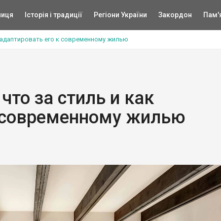
ниця
Історія і традиції
Регіони України
Закордон
Пам'
ак адаптировать его к современному жилью
 что за стиль и как
к современному жилью