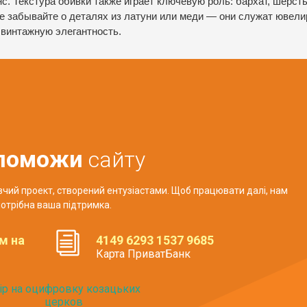
. Текстура обивки также играет ключевую роль: бархат, шерсть
Не забывайте о деталях из латуни или меди — они служат ювел
винтажную элегантность.
поможи
сайту
авчий проект, створений ентузіастами. Щоб працювати далі, нам
отрібна ваша підтримка.
м на
4149 6293 1537 9685
Карта ПриватБанк
ір на оцифровку козацьких
церков