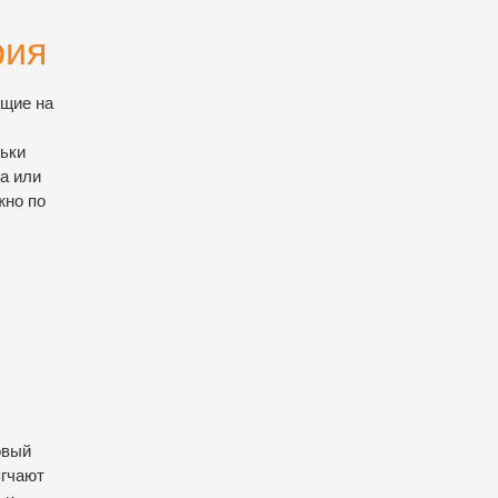
рия
ящие на
ьки
ба или
жно по
овый
ягчают