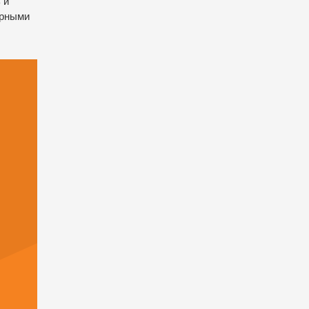
 и
ирными