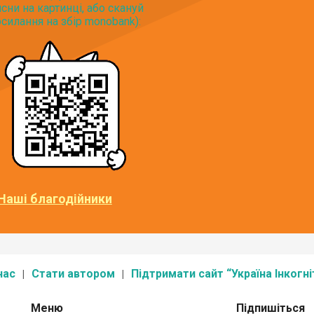
исни на картинці, або скануй
силання на збір monobank):
Наші благодійники
нас
Стати автором
Підтримати сайт “Україна Інкогні
Меню
Підпишіться