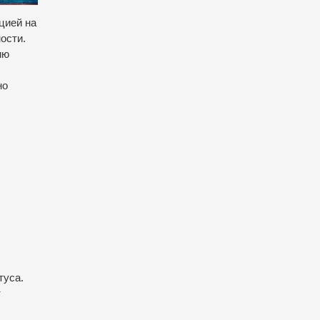
цией на
ости.
ию
но
туса.
т