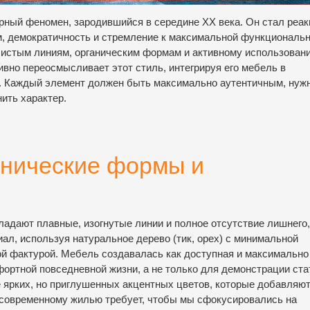
урный феномен, зародившийся в середине XX века. Он стал реак
м, демократичность и стремление к максимальной функциональн
истым линиям, органическим формам и активному использован
вно переосмысливает этот стиль, интегрируя его мебель в
. Каждый элемент должен быть максимально аутентичным, нуж
ить характер.
анические формы и
адают плавные, изогнутые линии и полное отсутствие лишнего,
иал, используя натуральное дерево (тик, орех) с минимальной
ной фактурой. Мебель создавалась как доступная и максимально
ртной повседневной жизни, а не только для демонстрации ста
 ярких, но приглушенных акцентных цветов, которые добавляю
 современному жилью требует, чтобы мы сфокусировались на