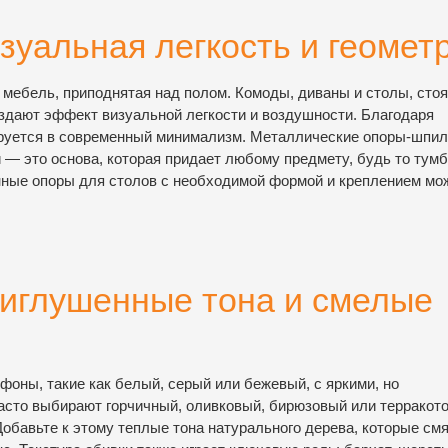
зуальная легкость и геомет
мебель, приподнятая над полом. Комоды, диваны и столы, сто
оздают эффект визуальной легкости и воздушности. Благодаря
рируется в современный минимализм. Металлические опоры-шпил
и — это основа, которая придает любому предмету, будь то тум
нные опоры для столов с необходимой формой и креплением мо
риглушенные тона и смелые
фоны, такие как белый, серый или бежевый, с яркими, но
асто выбирают горчичный, оливковый, бирюзовый или терракот
обавьте к этому теплые тона натурального дерева, которые см