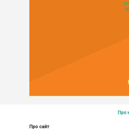
(т
по
Про 
Про сайт