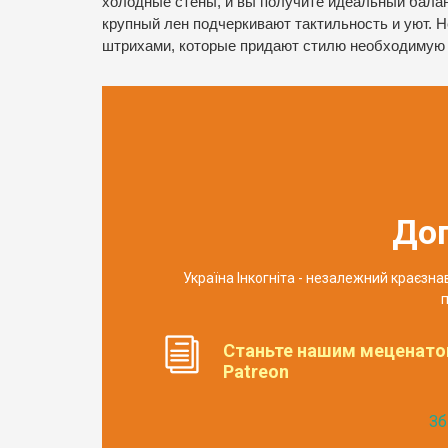
холодные стены, и вы получите идеальный баланс
крупный лен подчеркивают тактильность и уют. 
штрихами, которые придают стилю необходимую 
До
Україна Інкогніта - незалежний краєзн
п
Станьте нашим меценато
Patreon
Зб