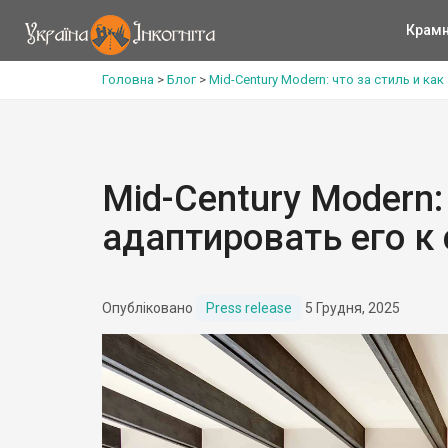
Крам
Головна
>
Блог
>
Mid-Century Modern: что за стиль и к
Mid-Century Modern:
адаптировать его 
Опубліковано
Press release
5 Грудня, 2025