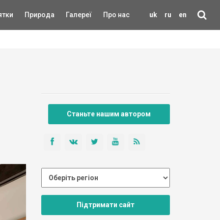
ятки
Природа
Галереї
Про нас
uk
ru
en
Станьте нашим автором
Підтримати сайт