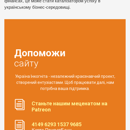
фінансах, це може стати каталізатором успіху в
українському бізнес-середовищі.
Допоможи
сайту
Україна Інкогніта - незалежний краєзнавчий проект,
створений ентузіастами. Щоб працювати далі, нам
потрібна ваша підтримка.
Станьте нашим меценатом на
Patreon
4149 6293 1537 9685