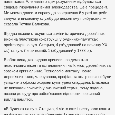
пам’ятками. Але навіть з цим розумінням відбувається
свідоме ігнорування вимог законодавства. Це є прецедент.
Ми маємо довести справу до завершення й у разі потреби
залучати виконавчу службу до демонтажу прибудови», –
сказала Тетяна Балукова.
Ще два позови стосуються заміни історичних дерев’яних
вікон на пластикові конструкції у будинках-пам’ятках
архітектури на вул. Стецька, 4 (збудований на початку ХХ
ст.) та вул. Личаківській, 1 (збудований у 1778 р.).
В обох випадках видано приписи про демонтаж
пластикових вікон та встановлення на їх місці дерев’яних за
зразком оригінальних. Технологію монтажу нових
дерев’яних вікон, членування, профіль та колір повинні були
узгодити з офісом охорони культурної спадщини. Власники
не виконали приписів у визначений термін, тому подано
позови до суду про зобов’язання відновити первинний
вигляд пам’яток.
«В будинок на вул. Стецька, 4 місто вже інвестувало кошти
на фахову реставрацію балконів. І коли після таких робіт