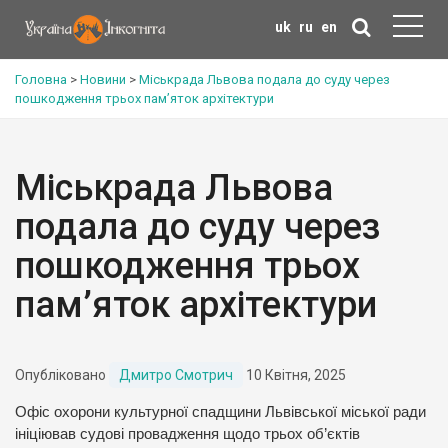
uk
ru
en
Головна
>
Новини
>
Міськрада Львова подала до суду через
пошкодження трьох пам’яток архітектури
Міськрада Львова
подала до суду через
пошкодження трьох
пам’яток архітектури
Опубліковано
Дмитро Смотрич
10 Квітня, 2025
Офіс охорони культурної спадщини Львівської міської ради
ініціював судові провадження щодо трьох об’єктів