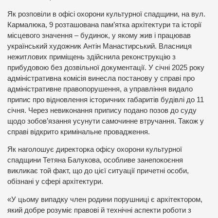
Як розповіли в офісі охорони культурної спадщини, на вул.
Кармалюка, 9 розташована пам’ятка архітектури та історії
місцевого значення – будинок, у якому жив і працював
український художник Антін Манастирський. Власниця
нежитлових приміщень здійснила реконструкцію з
прибудовою без дозвільної документації. У січні 2025 року
адміністративна комісія винесла постанову у справі про
адміністративне правопорушення, а управління видало
припис про відновлення історичних габаритів будівлі до 11
січня. Через невиконання припису подано позов до суду
щодо зобов’язання усунути самочинне втручання. Також у
справі відкрито кримінальне провадження.
Як наголошує директорка офісу охорони культурної
спадщини Тетяна Балукова, особливе занепокоєння
викликає той факт, що до цієї ситуації причетні особи,
обізнані у сфері архітектури.
«У цьому випадку член родини порушниці є архітектором,
який добре розуміє правові й технічні аспекти роботи з