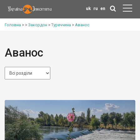
uk
ru
en
Головна
>
>
Закордон
>
Туреччина
>
Аванос
Аванос