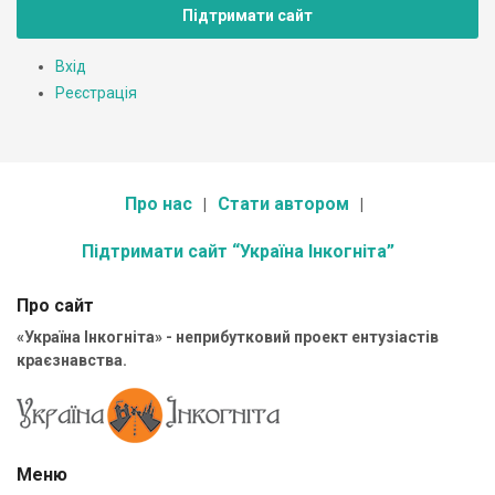
Підтримати сайт
Вхід
Реєстрація
Про нас
Стати автором
Підтримати сайт “Україна Інкогніта”
Про сайт
«Україна Інкогніта» - неприбутковий проект ентузіастів
краєзнавства.
Меню