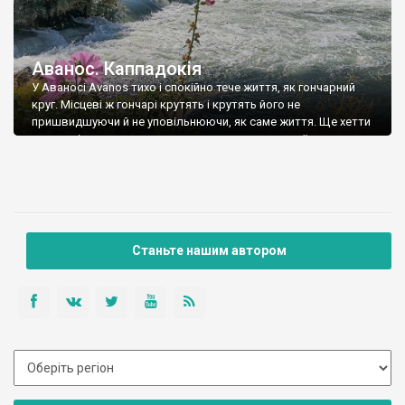
Аванос. Каппадокія
У Аваносі Avanos тихо і спокійно тече життя, як гончарний
круг. Місцеві ж гончарі крутять і крутять його не
пришвидшуючи й не уповільнюючи, як саме життя. Ще хетти
тисячоліття тому почали гончарувати з червоної глини, яку
приносить ріка Кизилирмак Kızılırmak. На березі ріки гуляють
гуси та качки, як гуляли й сто й тисячу років тому. […]
Станьте нашим автором