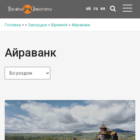
uk
ru
en
Головна
>
>
Закордон
>
Вірменія
>
Айраванк
Айраванк