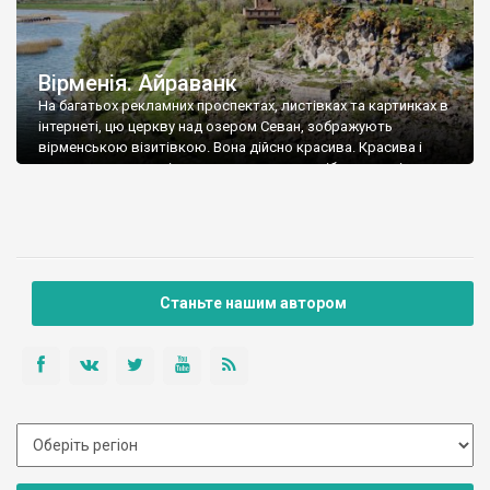
Вірменія. Айраванк
На багатьох рекламних проспектах, листівках та картинках в
інтернеті, цю церкву над озером Севан, зображують
вірменською візитівкою. Вона дійсно красива. Красива і
дуже проста за архітектурою – хрестоподібна в плані,
невеличка, з прибудованою капличкою та гавітом (великим
притвором), який нагадує ще одну, нижчу і ширшу церкву. Це
монастир Айраванк. Заснування обителі припадає на 9
століття. […]
Станьте нашим автором