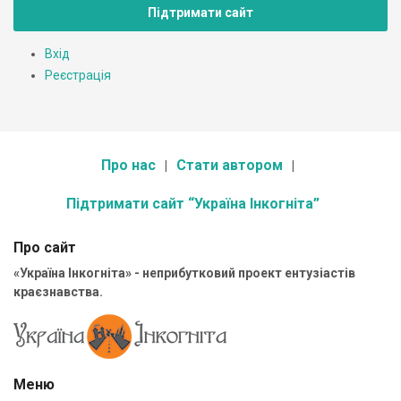
Підтримати сайт
Вхід
Реєстрація
Про нас
Стати автором
Підтримати сайт “Україна Інкогніта”
Про сайт
«Україна Інкогніта» - неприбутковий проект ентузіастів
краєзнавства.
Меню