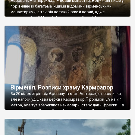
Нораванк – в перекладі – новий монастир. Новий він лише у
порівнянні із багатьма іншими відомими вірменськими
монастирями, а так він не такий вже й новий, адже
заснований у 1205 році. Фундатором обителі був єпископ
Ованнес, а донаторами виступили вірменські князі Орбеляни.
Перший храм монастиря був зруйнований землетрусом – від
нього лише фундамент залишився. У […]
Вірменія. Розписи храму Кармравор
За 20 кілометрів від Єревану, в місті Аштарак, є невеличка,
але напрочуд цікава церква Кармравор. Її розміри 5,9 на 7,4
метра, але тут збереглися неймовірні стародавні фрески – в
жодному храмі Вірменії подібних я не бачив. Взагалі в
Аштараку немало храмів та інших пам’яток, але нас цікавила
саме церква Кармравор. Заснована у 7 столітті вона […]