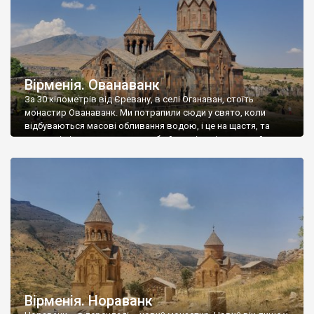
Вірменія. Ованаванк
За 30 кілометрів від Єревану, в селі Оганаван, стоїть
монастир Ованаванк. Ми потрапили сюди у свято, коли
відбуваються масові обливання водою, і це на щастя, та
численні вінчання – десятки, або й сотні автівок гостей та
почту, створюють неабиякі корки. Так було й цього разу, тому
ми залишили своє авто подалі від монастиря, й дійшли […]
Вірменія. Нораванк