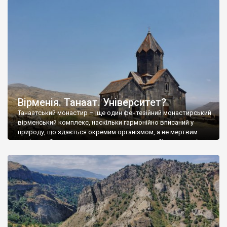
б у Кечаріс. Ми сюди попрямували заради великого
монастиря, який називають одним […]
Вірменія. Танаат. Університет?
Танаатський монастир – іще один фентезійний монастирський
вірменський комплекс, наскільки гармонійно вписаний у
природу, що здається окремим організмом, а не мертвим
камінням. Отак серед сухих остепнених пагорбів на висоті в
1600 метрів над р.м. стоїть собі дві прекрасні церкви,
відкриті для всіх відвідувачів, і без жодного доглядача,
жодної людини взагалі. Дивина. Танаатський монастир
колись був […]