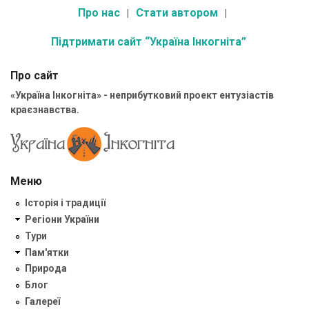
Про нас
Стати автором
Підтримати сайт “Україна Інкогніта”
Про сайт
«Україна Інкогніта» - неприбутковий проект ентузіастів
краєзнавства.
Меню
Історія і традиції
Регіони України
Тури
Пам'ятки
Природа
Блог
Галереї