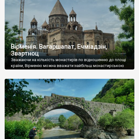
Вірменія. Вагаршапат, Ечміадзін,
Звартноц
Зважаючи на кількість монастирів по відношенню до площі
країни, Вірменію можна вважати найбільш монастирською
країною світу. Найбільший монастир цієї країни, і найбільш
шанований – Ечміадзин, розташований у місті Вагаршапат, за
20 кілометрів від Єревану. Вірмени вважають, що ти не
побував у Вірменії, якщо не відвідав Ечміадзин. Це найсвятіше
для справжнього вірменина, монастир, який є оплотом […]