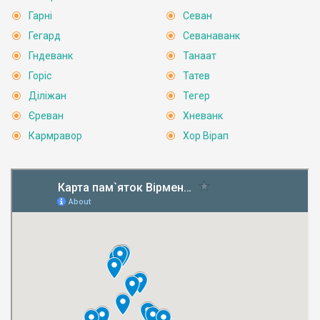
Гарні
Севан
Гегард
Севанаванк
Гндеванк
Танаат
Горіс
Татев
Діліжан
Тегер
Єреван
Хневанк
Кармравор
Хор Вірап