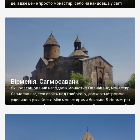
це, адже це не просто монастир, село чи найдовша у світі
канатна дорога – це вірменський духовний центр, символ
відродження регіону Сюнік – в минулому значної історичної
провінції Великої Вірменії. А ще, це один […]
Вірменія. Сагмосаванк
Як і розташований неподалік монастир Ованаванк, монастир
Сагмосаванк, теж стоїть над глибокою, двохсотметровою
ущелиною ріки Касах. Між монастирями близько 5 кілометрів
відстані, і вони обидва казкові. Монастир Сагмосаванк стоїть
у селі Сагмосаван, за півтора кілометри від жвавої дороги із
Єревану на Ванадзор. Церкву Сіон заклали – головний храм
монастиря, заклали у 1215 році і будували […]