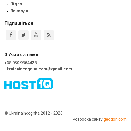
Відео
Закордон
Підпишіться
Зв'язок з нами
+38 050 9364428
ukrainaincognita.com@gmail.com
© UkrainaIncognita 2012 - 2026
Розробка сайту
geotlon.com