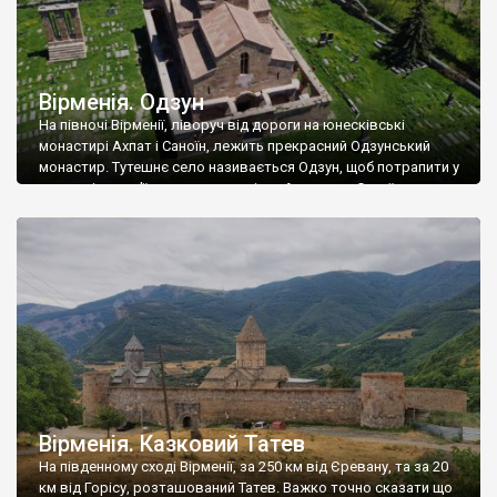
Вірменія. Одзун
На півночі Вірменії, ліворуч від дороги на юнесківські
монастирі Ахпат і Саноїн, лежить прекрасний Одзунський
монастир. Тутешнє село називається Одзун, щоб потрапити у
нього, тільки в’їхавши у передмістя Алаверди Саноїн,
повертайте ліворуч, на красивий гірський серпантин. Відразу
на горі вас чекає казковий краєвид долини-ущелини ріки
Дебед, а далі село із монастирем. Монастирська церква Сурб
Асвацацин […]
Вірменія. Казковий Татев
На південному сході Вірменії, за 250 км від Єревану, та за 20
км від Горісу, розташований Татев. Важко точно сказати що