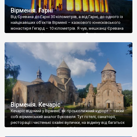
пейзажів.
Вірменія. Гарні
Більшість головних пам’яток Вірменії ми подаємо у своєму он-
Від Єревана до Гарні 30 кілометрів, а від Гарні, до одного із
лайн путівнику.
найцікавіших об’єктів Вірменії – казкового юнесківського
монастиря Гегард – 10 кілометрів. Я чув, мешканці Єревана
називають цю місцину одним словом – Гарнігегард, з чого
стає зрозумілим, що відвідування одне без іншого,
недоцільне. Як на мене, Гегард – це зовсім інший масштаб
величі, але […]
Вірменія. Кечаріс
Кечаріс відомий у Вірменії, як гірськолижний курорт – такий
собі вірменський аналог Буковеля. Тут готелі, санаторії,
ресторації і чистенькі охайні вулички, на відміну від багатьох
інших населених пунктів Вірменії. Але заради одного
гірськолижного курорту, та ще й влітку, ми б точно не поїхали