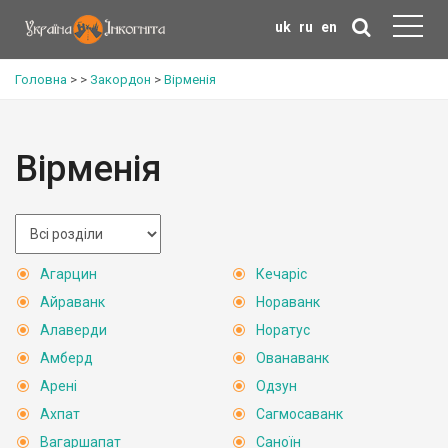
uk
ru
en
Головна
>
>
Закордон
>
Вірменія
Вірменія
Агарцин
Кечаріс
Айраванк
Нораванк
Алаверди
Норатус
Амберд
Ованаванк
Арені
Одзун
Ахпат
Сагмосаванк
Вагаршапат
Саноїн