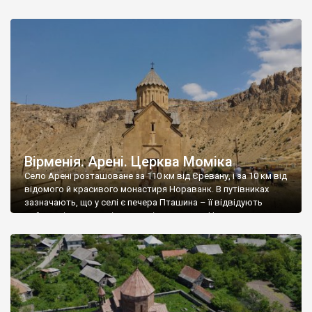
казкового Татевського монастиря із найдовшою у світі
канатною дорогою. Я б теж не поїхав, але ж все таки поїхав, і
зовсім не […]
Вірменія. Арені. Церква Моміка
Село Арені розташоване за 110 км від Єревану, і за 10 км від
відомого й красивого монастиря Нораванк. В путівниках
зазначають, що у селі є печера Пташина – її відвідують
майже усі туристичні групи, які прямують у Нораванк, але
головна пам’ятка Арені – церква Сурб Асвацацин (Святої
Богородиці) збудована легендарним вірменським
архітектором Моміком на замовлення […]