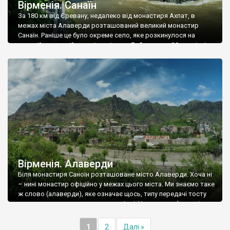
Вірменія. Санаїн
За 180 км від Єревану, недалеко від монастиря Ахпат, в
межах міста Алаверди розташований великий монастир
Санаїн. Раніше це було окреме село, яке розкинулося на
високій скелястій терасі на річкою Дебед, але в 20 столітті
тут звели багатоповерхівки й адміністративно приєднали
село до міста. В 12 столітті через Дебед, на кошти княжого
роду Закарянів, було […]
Вірменія. Алаверди
Біля монастиря Саноїн розташоване місто Алаверди. Хоча ні
– нині монастир офіційно у межах цього міста. Ми знаємо таке
ж слово (алаверди), яке означає щось, типу передачі тосту
на святковому кавказькому застіллі. Чи воно пов’язане із
назвою міста – не зрозуміло. Сама ж назва походить від
турецьких слів «аллах» та «верді» – «бог» та «давати». […]
1
2
Далі »