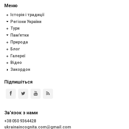
Меню
Історія і традиції
Регіони України
Тури
Пам'ятки
Природа
Блог
Галереї
Відео
Закордон
Підпишіться
Зв'язок з нами
+38 050 9364428
ukrainaincognita.com@gmail.com