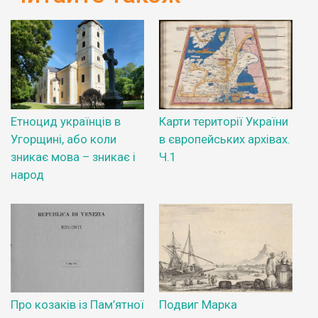
Етноцид українців в
Карти території України
Угорщині, або коли
в європейських архівах.
зникає мова – зникає і
Ч.1
народ
Про козаків із Пам’ятної
Подвиг Марка