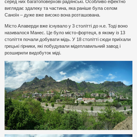
серед них багатоповерхові радянські. Особливо ефектно
виглядає здалеку та частина, яка раніше була селом
Саноїн – дуже вже високо вона розташована.
Місто Алаверди вже існувало у 3 столітті до н.е. Тоді воно
називалося Манес. Це було місто-фортеця, в якому із 13
століття почали добувати мідь. У 18 столітті сюди приїхали
грецькі гірники, які побудували мідеплавильний завод і
розширили видобуток міді.