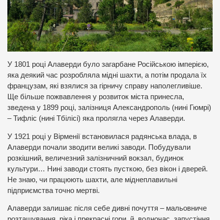
У 1801 році Алаверди було загарбане Російською імперією,
яка деякий час розробляла мідні шахти, а потім продала їх
французам, які взялися за гірничу справу наполегливіше.
Ще більше пожвавлення у розвиток міста принесла,
зведена у 1899 році, залізниця Александрополь (нині Гюмрі)
– Тифліс (нині Тбілісі) яка пролягла через Алаверди.
У 1921 році у Вірменії встановилася радянська влада, в
Алаверди почали зводити великі заводи. Побудували
розкішний, величезний залізничний вокзал, будинок
культури… Нині заводи стоять пусткою, без вікон і дверей.
Не знаю, чи працюють шахти, але міднеплавильні
підприємства точно мертві.
Алаверди залишає після себе дивні почуття – мальовниче
розташування, ріка і прекрасні гори, й, водночас, запустіння,