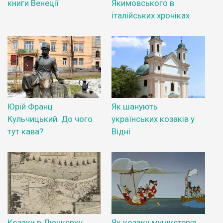
книги Венеції
Якимовського в
італійських хроніках
Юрій Франц
Як шанують
Кульчицький. До чого
українських козаків у
тут кава?
Відні
Козаки в Дюнкерку
Як козаки мушкетерів