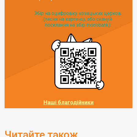
Збір на оцифровку козацьких церков
(тисни на картинці, або скануй
посилання на збір monobank):
Наші благодійники
Читайте також