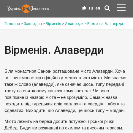
uk
ru
en
Головна
>
Закордон
>
Вірменія
>
Алаверди
>
Вірменія. Алаверди
Вірменія. Алаверди
Біля монастиря Саноїн розташоване місто Алаверди. Хоча
ні – нині монастир офіційно у межах цього міста. Ми знаємо
таке ж слово (алаверди), яке означає щось, типу передачі
тосту на святковому кавказькому застіллі. Чи воно
пов’язане із назвою міста – не зрозуміло. Сама ж назва
походить від турецьких слів «аллах» та «верді» – «бог» та
«давати». Виходить, що Алаверди, це щось типу – Богдан.
Місто лежить на березі досить потужної гірської річки
Дебед. Будинки розкидані по схилам та високим терасам,