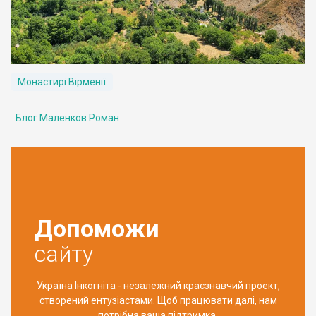
Монастирі Вірменії
Блог Маленков Роман
Допоможи
сайту
Україна Інкогніта - незалежний краєзнавчий проект,
створений ентузіастами. Щоб працювати далі, нам
потрібна ваша підтримка.