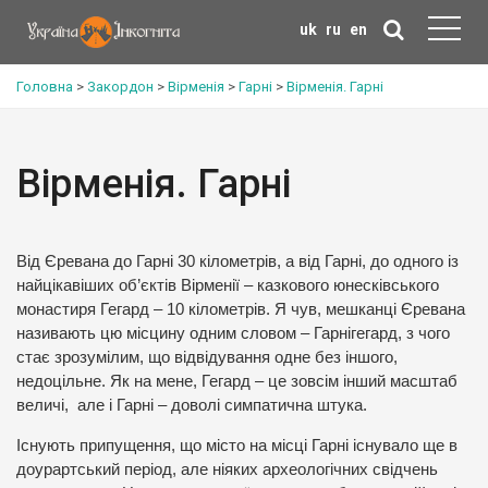
uk
ru
en
Головна
>
Закордон
>
Вірменія
>
Гарні
>
Вірменія. Гарні
Вірменія. Гарні
Від Єревана до Гарні 30 кілометрів, а від Гарні, до одного із
найцікавіших об’єктів Вірменії – казкового юнесківського
монастиря Гегард – 10 кілометрів. Я чув, мешканці Єревана
називають цю місцину одним словом – Гарнігегард, з чого
стає зрозумілим, що відвідування одне без іншого,
недоцільне. Як на мене, Гегард – це зовсім інший масштаб
величі, але і Гарні – доволі симпатична штука.
Існують припущення, що місто на місці Гарні існувало ще в
доурартський період, але ніяких археологічних свідчень