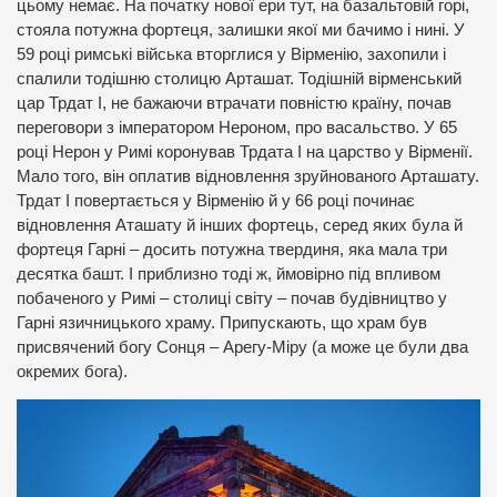
цьому немає. На початку нової ери тут, на базальтовій горі,
стояла потужна фортеця, залишки якої ми бачимо і нині. У
59 році римські війська вторглися у Вірменію, захопили і
спалили тодішню столицю Арташат. Тодішній вірменський
цар Трдат І, не бажаючи втрачати повністю країну, почав
переговори з імператором Нероном, про васальство. У 65
році Нерон у Римі коронував Трдата І на царство у Вірменії.
Мало того, він оплатив відновлення зруйнованого Арташату.
Трдат І повертається у Вірменію й у 66 році починає
відновлення Аташату й інших фортець, серед яких була й
фортеця Гарні – досить потужна твердиня, яка мала три
десятка башт. І приблизно тоді ж, ймовірно під впливом
побаченого у Римі – столиці світу – почав будівництво у
Гарні язичницького храму. Припускають, що храм був
присвячений богу Сонця – Арегу-Міру (а може це були два
окремих бога).