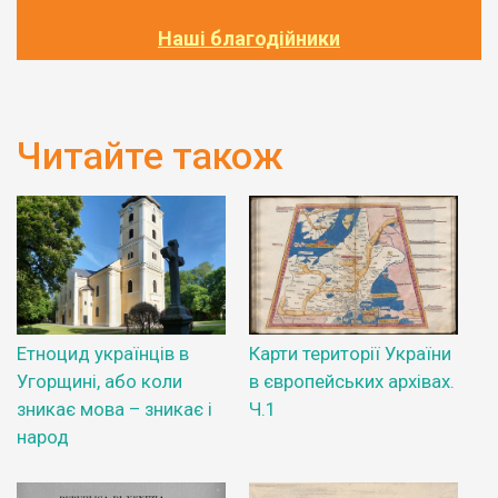
Наші благодійники
Читайте також
Етноцид українців в
Карти території України
Угорщині, або коли
в європейських архівах.
зникає мова – зникає і
Ч.1
народ