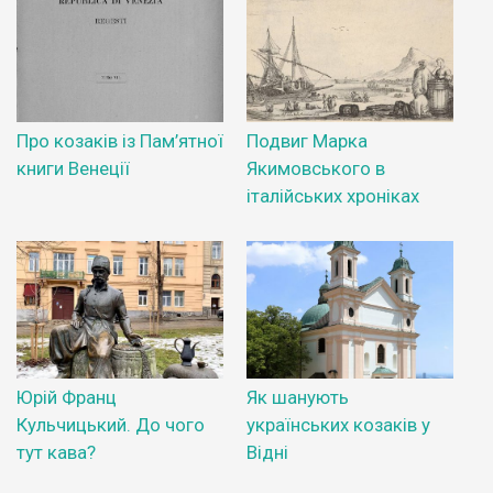
Про козаків із Пам’ятної
Подвиг Марка
книги Венеції
Якимовського в
італійських хроніках
Юрій Франц
Як шанують
Кульчицький. До чого
українських козаків у
тут кава?
Відні