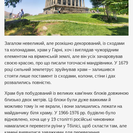
Загалом невеликий, але розкішно декорований, із сходами
та колонадами, храм у Гарні, хоч і виглядав чужорідним
елементом на вірменській землі, але він усіх зачаровував
своєю красою, про що писали тогочасні мандрівники. У 1679
році сильний землетрус зруйнував храм – залишився
стояти лише постамент із сходами, колони, стіни і дах
розвалились повністю.
Храм був побудований із великих кам’яних блоків довжиною
близько двох метрів. Ці блоки були дуже важкими й
можливо тому їх не вкрали, і вони залишились лежати на
майданчику біля храму. У 1966-1976 рр. будівлю було
відновлено, хоча ще у 19 столітті російські чиновники
намагалися перевезти руїни у Тбілісі, щоб скласти там, але
камені виявилися заважкими для перевезення.