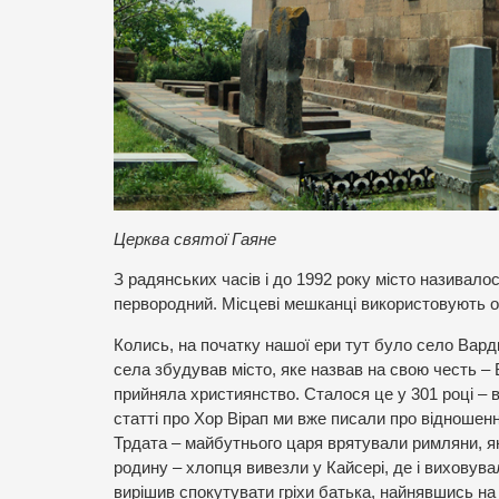
Церква святої Гаяне
З радянських часів і до 1992 року місто називало
первородний. Місцеві мешканці використовують об
Колись, на початку нашої ери тут було село Вардке
села збудував місто, яке назвав на свою честь – 
прийняла християнство. Сталося це у 301 році – в
статті про Хор Вірап ми вже писали про відношенн
Трдата – майбутнього царя врятували римляни, як
родину – хлопця вивезли у Кайсері, де і виховувал
вирішив спокутувати гріхи батька, найнявшись на