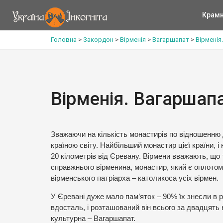
Крам
Головна
>
Закордон
>
Вірменія
>
Вагаршапат
>
Вірменія
Вірменія. Вагаршапа
Зважаючи на кількість монастирів по відношенню
країною світу. Найбільший монастир цієї країни, 
20 кілометрів від Єревану. Вірмени вважають, що 
справжнього вірменина, монастир, який є оплотом в
вірменського патріарха – католикоса усіх вірмен.
У Єревані дуже мало пам’яток – 90% їх знесли в р
вдосталь, і розташований він всього за двадцять 
культурна – Вагаршапат.