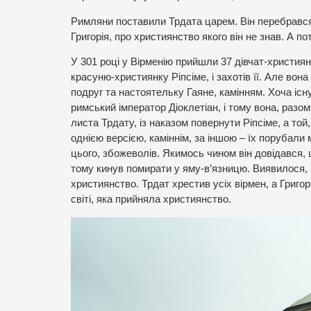
Римляни поставили Трдата царем. Він перебрався і
Григорія, про християнство якого він не знав. А п
У 301 році у Вірменію прийшли 37 дівчат-християн
красуню-християнку Ріпсіме, і захотів її. Але вона 
подруг та настоятельку Гаяне, камінням. Хоча іс
римський імператор Діоклетіан, і тому вона, разом
листа Трдату, із наказом повернути Ріпсіме, а то
однією версією, каміннім, за іншою – їх порубали
цього, збожеволів. Якимось чином він довідався, 
тому кинув помирати у яму-в’язницю. Виявилося, що
християнство. Трдат хрестив усіх вірмен, а Григо
світі, яка прийняла християнство.