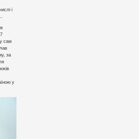
ислі і
о…
ив
37
ну сам
слав
у, за
ля
років
аїною у