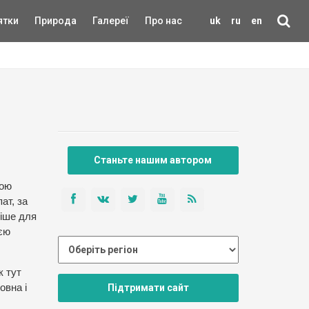
ятки
Природа
Галереї
Про нас
uk
ru
en
Станьте нашим автором
кою
ат, за
тіше для
ією
к тут
Підтримати сайт
овна і