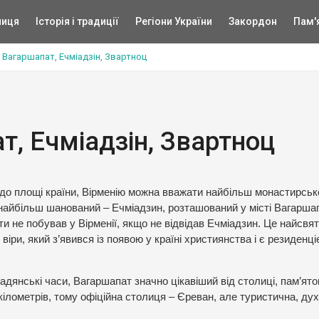
ниця
Історія і традиції
Регіони України
Закордон
Пам'
. Вагаршапат, Ечміадзін, Звартноц
т, Ечміадзін, Звартноц
 до площі країни, Вірменію можна вважати найбільш монастирсь
і найбільш шанований – Ечміадзин, розташований у місті Вагаршап
ти не побував у Вірменії, якщо не відвідав Ечміадзин. Це найсвя
іри, який з’явився із появою у країні християнства і є резиденц
адянські часи, Вагаршапат значно цікавіший від столиці, пам’ято
кілометрів, тому офіційна столиця – Єреван, але туристична, дух