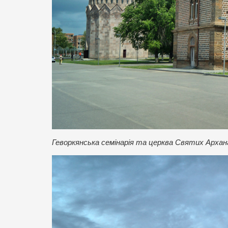
Геворкянська семінарія та церква Святих Архан