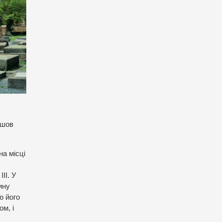
йшов
на місці
ІІ. У
ину
ю його
м, і