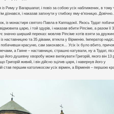
з Риму у Вагаршапат, і повіз за собою усіх наближених, в тому ч
отім дізнався, і наказав запхнути у глибоку яму-в’язницю. Довічн
ок, із монастиря святого Павла в Каппадокії. Якось Трдат побач
відмовила царю, і той здурів, і наказав вбити Ріпсіме, а разом її 
нує значно ширший переказ: мовляв Ріпсіме хотів взяти за дружи
 із наставницею та 35 дівами, втекла у Вірменію. Імператор наді
й, побачивши красуню, сам закохався… Усіх їх було вбито, причом
 мечами, а Гаяне – наставницю, страшно катували, ну а Трдат, піс
що його душевну хворобу може вилікувати Григорій, якого він 13 
 Григорій живий, і він дійсно зцілив царя, і навернув його у
рій став першим католикосом усіх вірмен, а Вірменія – першою кр