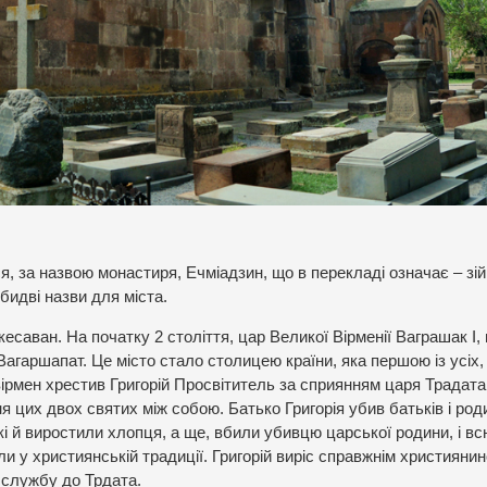
ся, за назвою монастиря, Ечміадзин, що в перекладі означає – зі
идві назви для міста.
саван. На початку 2 століття, цар Великої Вірменії Ваграшак І, 
Вагаршапат. Це місто стало столицею країни, яка першою із усіх,
ірмен хрестив Григорій Просвітитель за сприянням царя Традата І
я цих двох святих між собою. Батько Григорія убив батьків і род
і й виростили хлопця, а ще, вбили убивцю царської родини, і вс
и у християнській традиції. Григорій виріс справжнім християнино
 службу до Трдата.