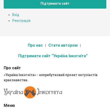
Підтримати сайт
Вхід
Реєстрація
Про нас
Стати автором
Підтримати сайт “Україна Інкогніта”
Про сайт
«Україна Інкогніта» - неприбутковий проект ентузіастів
краєзнавства.
Меню