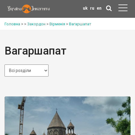
uk
ru
en
Головна
>
>
Закордон
>
Вірменія
>
Вагаршапат
Вагаршапат