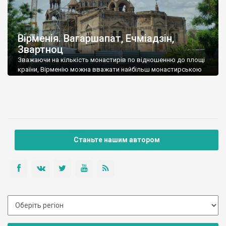
Вірменія. Вагаршапат, Ечміадзін,
Звартноц
Зважаючи на кількість монастирів по відношенню до площі
країни, Вірменію можна вважати найбільш монастирською
країною світу. Найбільший монастир цієї країни, і найбільш
шанований – Ечміадзин, розташований у місті Вагаршапат, за
20 кілометрів від Єревану. Вірмени вважають, що ти не
побував у Вірменії, якщо не відвідав Ечміадзин. Це найсвятіше
для справжнього вірменина, монастир, який є оплотом […]
Станьте нашим автором