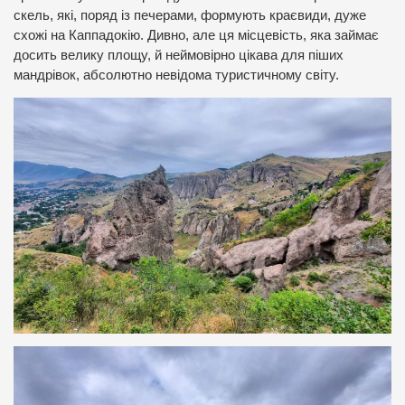
скель, які, поряд із печерами, формують краєвиди, дуже
схожі на Каппадокію. Дивно, але ця місцевість, яка займає
досить велику площу, й неймовірно цікава для піших
мандрівок, абсолютно невідома туристичному світу.