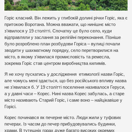
Горіс класний. Він лежить у глибокій долині річки Горіс, яка є
притокою Воротана. Можна вважати, що нинішнє місто
з’явилося у 19 столітті. Спочатку це було село, куди
відправляли у заслання за релігійні переконання. Пізніше
було розроблено план розбудови Горіса – вулиці почали
зводити у шахматному порядку, село перетворилися на
місто, в якому з’явилася промисловість та ремесла,
зокрема Горіс став центром виробництва килимів.
Я не хочу пускатись у дослідження етимології назви Горіс,
але чомусь мені здається, що без російського впливу назва
не з’явилася б. У 19 столітті поселення називалося Геруси,
а у давні часи – Корес. Нині назва Корес забулась, а старе
місто називають Старий Горіс, і саме воно – найцікавіше у
Горісі.
Корес починався як печерне місто. Люди жили у туфових
печерах. Із часом до печер прибудовувались будинки,
храми. В тутешніх горах дуже багато високих окремих