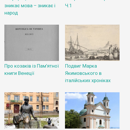
зникає мова – зникає і
Ч.1
народ
Про козаків із Пам’ятної
Подвиг Марка
книги Венеції
Якимовського в
італійських хроніках