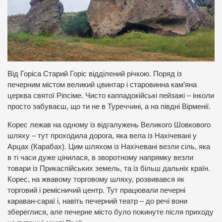
Від Горіса Старий Горіс відділений річкою. Поряд із
печерним містом великий цвинтар і старовинна кам’яна
церква святої Ріпсіме. Чисто каппадокійські пейзажі – інколи
просто забуваєш, що ти не в Туреччині, а на півдні Вірменії.
Корес лежав на одному із відгалужень Великого Шовкового
шляху – тут проходила дорога, яка вела із Нахічевані у
Арцах (Карабах). Цим шляхом із Нахічевані везли сіль, яка
в ті часи дуже цінилася, в зворотному напрямку везли
товари із Прикаспійських земель, та із більш дальніх країн.
Корес, на жвавому торговому шляху, розвивався як
торговий і ремісничий центр. Тут працювали печерні
караван-сараї і, навіть печерний театр – до речі вони
збереглися, але печерне місто було покинуте після приходу