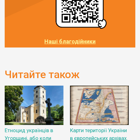
Наші благодійники
Читайте також
Етноцид українців в
Карти території України
Угорщині, або коли
в європейських архівах.