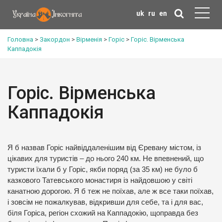
uk
ru
en
Головна
>
Закордон
>
Вірменія
>
Горіс
>
Горіс. Вірменська
Каппадокія
Горіс. Вірменська
Каппадокія
Я б назвав Горіс найвіддаленішим від Єревану містом, із
цікавих для туристів – до нього 240 км. Не впевнений, що
туристи їхали б у Горіс, якби поряд (за 35 км) не було б
казкового Татевського монастиря із найдовшою у світі
канатною дорогою. Я б теж не поїхав, але ж все таки поїхав,
і зовсім не пожалкував, відкривши для себе, та і для вас,
біля Горіса, регіон схожий на Каппадокію, щоправда без