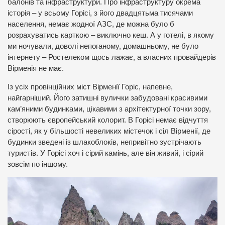
балонів та інфраструктури. Про інфраструктуру окрема
історія – у всьому Горісі, з його двадцятьма тисячами
населення, немає жодної АЗС, де можна було б
розрахуватись карткою – виключно кеш. А у готелі, в якому
ми ночували, доволі непоганому, домашньому, не було
інтернету – Ростелеком щось лажає, а власних провайдерів
Вірменія не має.
Із усіх провінційних міст Вірменії Горіс, напевне,
найгарніший. Його затишні вулички забудовані красивими
кам’яними будинками, цікавими з архітектурної точки зору,
створюють європейський колорит. В Горісі немає відчуття
сірості, як у більшості невеликих містечок і сіл Вірменії, де
будинки зведені із шлакоблоків, непривітно зустрічають
туристів. У Горісі хоч і сірий камінь, але він живий, і сірий
зовсім по іншому.