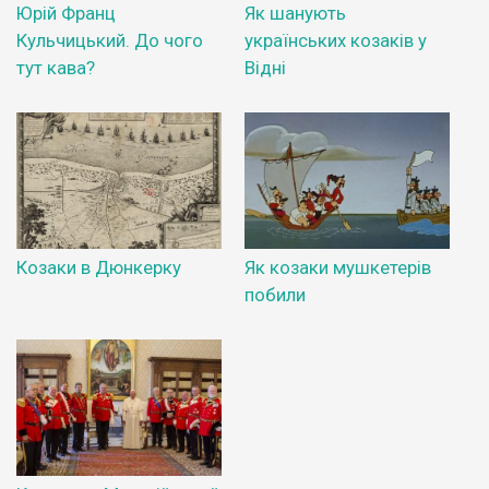
Юрій Франц
Як шанують
Кульчицький. До чого
українських козаків у
тут кава?
Відні
Козаки в Дюнкерку
Як козаки мушкетерів
побили