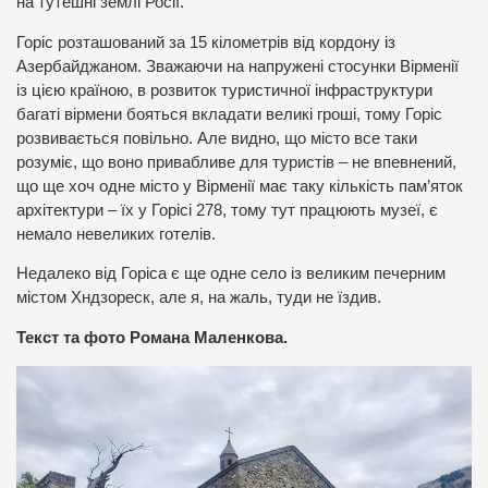
на тутешні землі Росії.
Горіс розташований за 15 кілометрів від кордону із
Азербайджаном. Зважаючи на напружені стосунки Вірменії
із цією країною, в розвиток туристичної інфраструктури
багаті вірмени бояться вкладати великі гроші, тому Горіс
розвивається повільно. Але видно, що місто все таки
розуміє, що воно привабливе для туристів – не впевнений,
що ще хоч одне місто у Вірменії має таку кількість пам’яток
архітектури – їх у Горісі 278, тому тут працюють музеї, є
немало невеликих готелів.
Недалеко від Горіса є ще одне село із великим печерним
містом Хндзореск, але я, на жаль, туди не їздив.
Текст та фото Романа Маленкова.