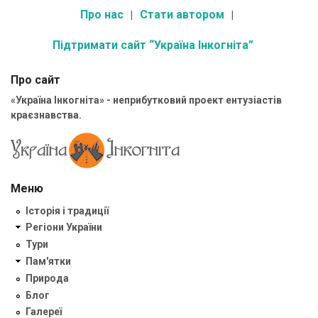
Про нас
Стати автором
Підтримати сайт “Україна Інкогніта”
Про сайт
«Україна Інкогніта» - неприбутковий проект ентузіастів
краєзнавства.
Меню
Історія і традиції
Регіони України
Тури
Пам'ятки
Природа
Блог
Галереї