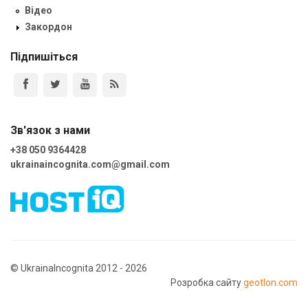
Відео
Закордон
Підпишіться
Зв'язок з нами
+38 050 9364428
ukrainaincognita.com@gmail.com
© UkrainaIncognita 2012 - 2026
Розробка сайту
geotlon.com