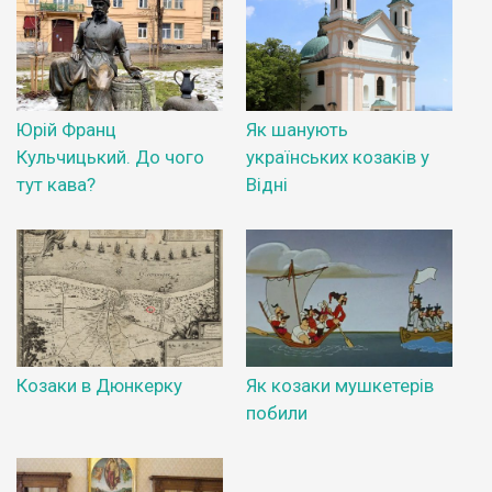
Юрій Франц
Як шанують
Кульчицький. До чого
українських козаків у
тут кава?
Відні
Козаки в Дюнкерку
Як козаки мушкетерів
побили