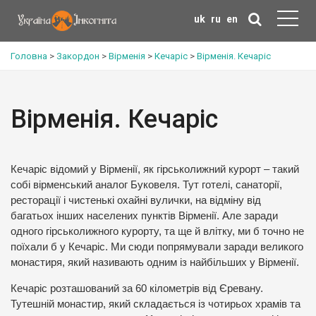
uk
ru
en
Головна
>
Закордон
>
Вірменія
>
Кечаріс
>
Вірменія. Кечаріс
Вірменія. Кечаріс
Кечаріс відомий у Вірменії, як гірськолижний курорт – такий
собі вірменський аналог Буковеля. Тут готелі, санаторії,
ресторації і чистенькі охайні вулички, на відміну від
багатьох інших населених пунктів Вірменії. Але заради
одного гірськолижного курорту, та ще й влітку, ми б точно не
поїхали б у Кечаріс. Ми сюди попрямували заради великого
монастиря, який називають одним із найбільших у Вірменії.
Кечаріс розташований за 60 кілометрів від Єревану.
Тутешній монастир, який складається із чотирьох храмів та