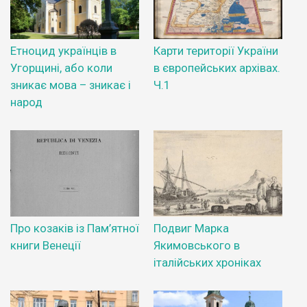
Етноцид українців в
Карти території України
Угорщині, або коли
в європейських архівах.
зникає мова – зникає і
Ч.1
народ
Про козаків із Пам’ятної
Подвиг Марка
книги Венеції
Якимовського в
італійських хроніках