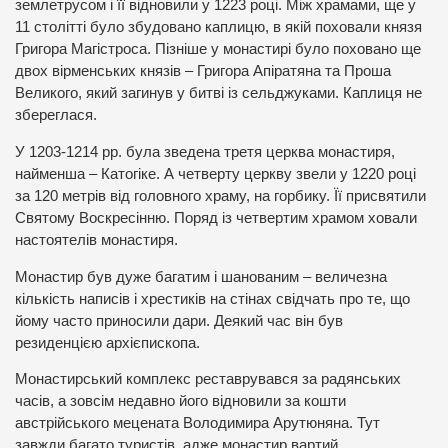
землетрусом і її відновили у 1223 році. Між храмами, ще у
11 столітті було збудовано каплицю, в якій поховали князя
Григора Магістроса. Пізніше у монастирі було поховано ще
двох вірменських князів – Григора Апіратяна та Проша
Великого, який загинув у битві із сельджуками. Каплиця не
збереглася.
У 1203-1214 рр. була зведена третя церква монастиря,
найменша – Катогіке. А четверту церкву звели у 1220 році
за 120 метрів від головного храму, на горбику. Її присвятили
Святому Воскресінню. Поряд із четвертим храмом ховали
настоятелів монастиря.
Монастир був дуже багатим і шанованим – величезна
кількість написів і хрестиків на стінах свідчать про те, що
йому часто приносили дари. Деякий час він був
резиденцією архієпископа.
Монастирський комплекс реставрувався за радянських
часів, а зовсім недавно його відновили за кошти
австрійського мецената Володимира Арутюняна. Тут
завжди багато туристів, адже монастир вартий