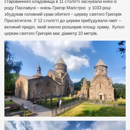
старовинного кладовища в 11 столітті заснували князі із
роду Пахлавуні – князь Григор Магістрос у 1033 році
збудував головний храм обителі – церкву святого Григорія
Просвітителя. У 12 столітті до церкви прибудували гавіт –
великий приділ, який значно розширив площу храму. Купол
церкви святого Григорія має діаметр 10 метрів.