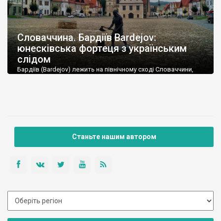
Словаччина. Бардіїв Bardejov:
юнесківська фортеця з українським
слідом
Бардіїв (Bardejov) лежить на північному сході Словаччини,
неподалік від кордону із Польщею. До українського кордону
звідси близько 100 км, але українські туристи в Бардіїві
бувають нечасто.
Станьте нашим автором