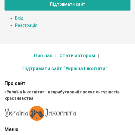
Підтримати сайт
Вхід
Реєстрація
Про нас
Стати автором
Підтримати сайт “Україна Інкогніта”
Про сайт
«Україна Інкогніта» - неприбутковий проект ентузіастів
краєзнавства.
Меню