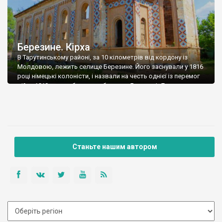
Березине. Кірха
В Тарутинському районі, за 10 кілометрів від кордону із
Молдовою, лежить селище Березине. Його заснували у 1816
році німецькі колоністи, і назвали на честь однієї із перемог
війни 1812 року – була така битва на Березині. Дивно, що
німці не назвали німецькою назвою, як вони це зазвичай
робили, але якщо і була така назва – […]
Станьте нашим автором