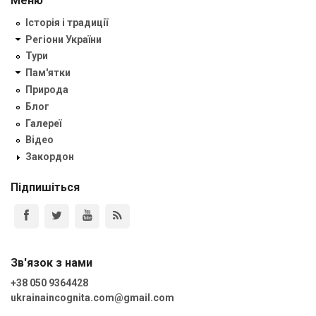
Меню
Історія і традиції
Регіони України
Тури
Пам'ятки
Природа
Блог
Галереї
Відео
Закордон
Підпишіться
Зв'язок з нами
+38 050 9364428
ukrainaincognita.com@gmail.com