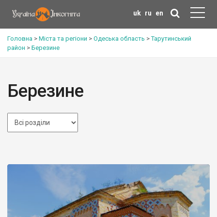
uk
ru
en
Головна
>
Міста та регіони
>
Одеська область
>
Тарутинський
район
>
Березине
Березине