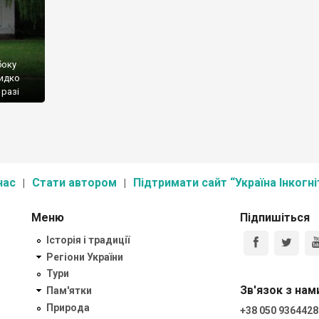
боку
видко
 разі
ся,
дію на
ого
нас
Стати автором
Підтримати сайт “Україна Інкогні
Меню
Підпишіться
Історія і традиції
Регіони України
Тури
Зв'язок з нам
Пам'ятки
Природа
+38 050 9364428