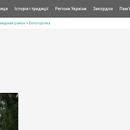
ниця
Історія і традиції
Регіони України
Закордон
Пам'
вицький район
>
Білогорілка