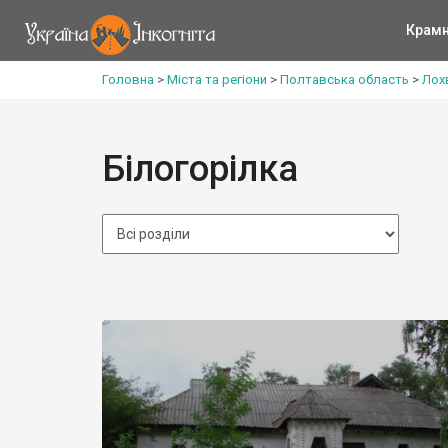
Крам
Головна
>
Міста та регіони
>
Полтавська область
>
Лох
Білогорілка