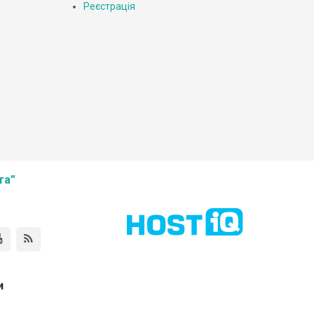
Реєстрація
та”
и