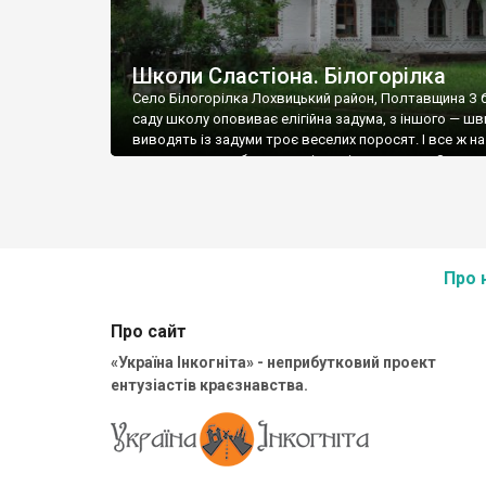
Школи Сластіона. Білогорілка
Село Білогорілка Лохвицький район, Полтавщина З 
саду школу оповиває елігійна задума, з іншого — ш
виводять із задуми троє веселих поросят. І все ж на
задума тут перебуває частіше, ніж поросята. Здаєть
стара будівля новішого шкільного комплексу має на
виживання. Певна річ, якщо не зазнаватиме свинськ
ставлення. Текст та фото Андрія Власенка.
Про 
Про сайт
«Україна Інкогніта» - неприбутковий проект
ентузіастів краєзнавства.