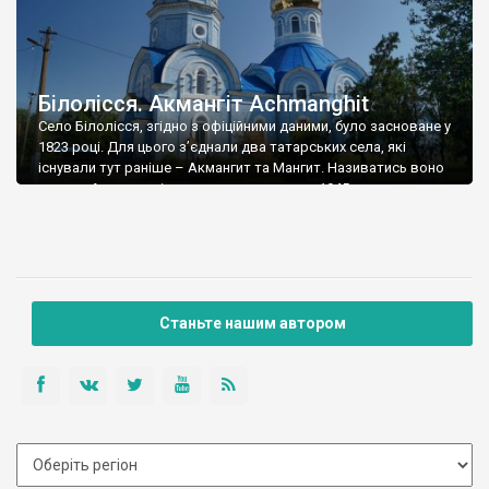
Білолісся. Акмангіт Achmanghit
Село Білолісся, згідно з офіційними даними, було засноване у
1823 році. Для цього з’єднали два татарських села, які
існували тут раніше – Акмангит та Мангит. Називатись воно
почало Акмангит, і називалося так аж до 1945 року, коли
його перейменували у Білолісся. Сталін хотів знищити татар і
всі згадки про них, тому татар депортували, а їхні […]
Станьте нашим автором