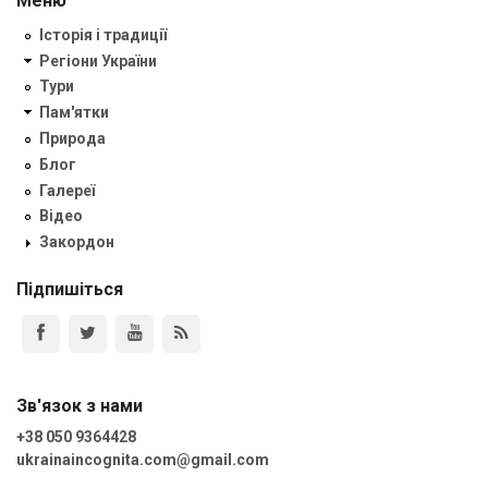
Меню
Історія і традиції
Регіони України
Тури
Пам'ятки
Природа
Блог
Галереї
Відео
Закордон
Підпишіться
Зв'язок з нами
+38 050 9364428
ukrainaincognita.com@gmail.com