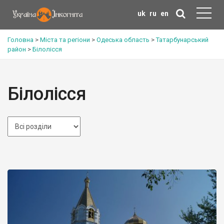
uk
ru
en
Головна
>
Міста та регіони
>
Одеська область
>
Татарбунарський
район
>
Білолісся
Білолісся