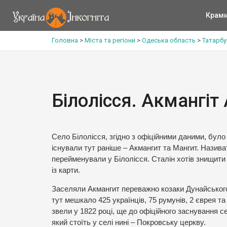
Крам
Головна
>
Міста та регіони
>
Одеська область
>
Татарбу
Білолісся. Акмангіт
Село Білолісся, згідно з офіційними даними, було 
існували тут раніше – Акмангит та Мангит. Назива
перейменували у Білолісся. Сталін хотів знищити т
із карти.
Заселяли Акмангит переважно козаки Дунайського к
тут мешкало 425 українців, 75 румунів, 2 єврея та
звели у 1822 році, ще до офіційного заснування се
який стоїть у селі нині – Покровську церкву.