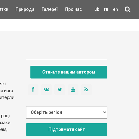
ятки
Природа
Галереї
Про нас
uk
ru
en
Станьте нашим автором
які
и його
витерли
 році
озаки
Підтримати сайт
рам,