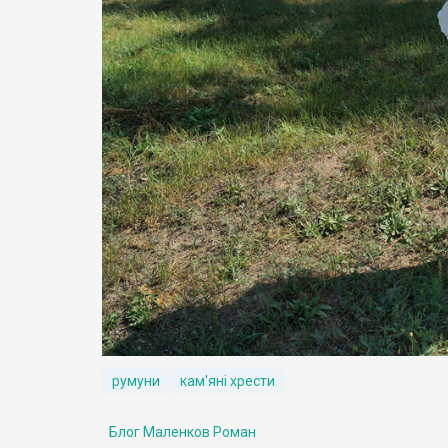
румуни
кам'яні хрести
Блог Маленков Роман