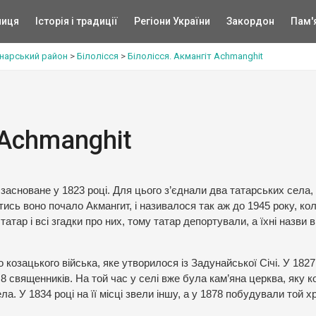
ниця
Історія і традиції
Регіони України
Закордон
Пам'
нарський район
>
Білолісся
>
Білолісся. Акмангіт Achmanghit
 Achmanghit
засноване у 1823 році. Для цього з’єднали два татарських села, 
тись воно почало Акмангит, і називалося так аж до 1945 року, кол
атар і всі згадки про них, тому татар депортували, а їхні назви 
озацького війська, яке утворилося із Задунайської Січі. У 1827
 8 священників. На той час у селі вже була кам’яна церква, яку к
ла. У 1834 році на її місці звели іншу, а у 1878 побудували той х