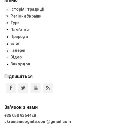
Меню
Історія і традиції
Регіони України
Тури
Пам'ятки
Природа
Блог
Галереї
Відео
Закордон
Підпишіться
Зв'язок з нами
+38 050 9364428
ukrainaincognita.com@gmail.com