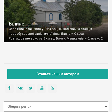
Білине
Село Білине виникло у 1864 році як залізнична станція
новозбудованої залізничної гілки Балта – Одеса.
Розташоване воно за 5 км від Балти. Мешканців – близько 2
тисяч. Наприкінці 19 століття тут була збудована церква
Ікони Казанської Богородиці, яка існує і нині. Також до цікавих
об’єктів села можна віднести зализничний вокзал 19 ст., та
старі житлові […]
Станьте нашим автором