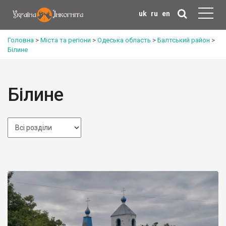
uk
ru
en
Головна
>
Міста та регіони
>
Одеська область
>
Балтський район
>
Білине
Білине