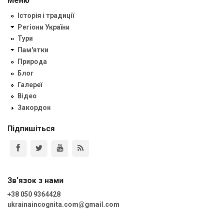
Меню
Історія і традиції
Регіони України
Тури
Пам'ятки
Природа
Блог
Галереї
Відео
Закордон
Підпишіться
Зв'язок з нами
+38 050 9364428
ukrainaincognita.com@gmail.com