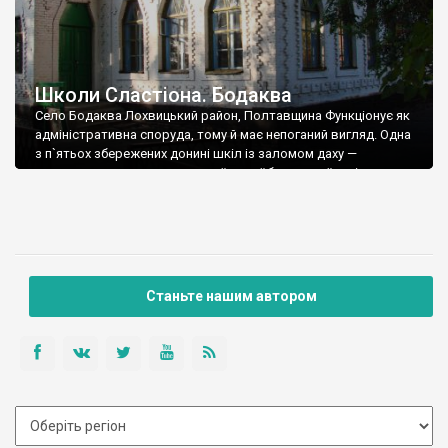
Школи Сластіона. Бодаква
Село Бодаква Лохвицький район, Полтавщина Функціонує як
адміністративна споруда, тому й має непоганий вигляд. Одна
з п`ятьох збережених донині шкіл із заломом даху —
характерною прикметою української барокової архітектури.
Разом із кількома іншими, саме цю ознаку Опанас Сластіон
включив до обов`язкового арсеналу українського модерну.
Текст та фото Андрія Власенка.
Станьте нашим автором