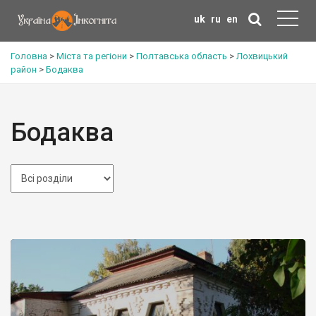
uk
ru
en
Головна
>
Міста та регіони
>
Полтавська область
>
Лохвицький
район
>
Бодаква
Бодаква