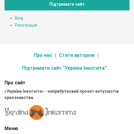
Підтримати сайт
Вхід
Реєстрація
Про нас
Стати автором
Підтримати сайт “Україна Інкогніта”
Про сайт
«Україна Інкогніта» - неприбутковий проект ентузіастів
краєзнавства.
Меню