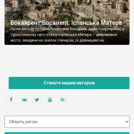
Бокайрент Bocairent. Іспанська Матера
Після виходу останньої частини Бондіани, дуже популярною у
туристичному світі стала італійська Матера – дивовижне
місто, зведене на скелях і печерах, із дзвіницею на
центральному пагорбі. Старізні будиночки хаотично
піднімаються по пагорбу до дзвіниці, чи може навпаки від неї
котяться донизу. Матера – об’єкт Світової спадщини
ЮНЕСКО, вона дуже відома, а от Бокайрент – схоже […]
Станьте нашим автором