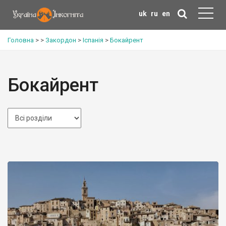
uk
ru
en
Головна
>
>
Закордон
>
Іспанія
>
Бокайрент
Бокайрент