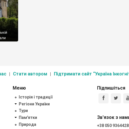
ській
вали
ть
о
лі була
нас
Стати автором
Підтримати сайт “Україна Інкогні
Меню
Підпишіться
Історія і традиції
Регіони України
Тури
Зв'язок з нам
Пам'ятки
Природа
+38 050 9364428