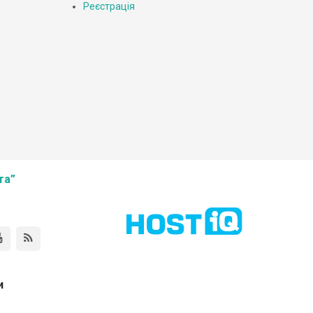
Реєстрація
та”
и