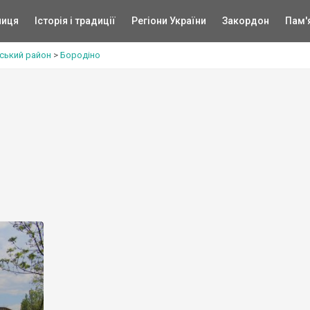
ниця
Історія і традиції
Регіони України
Закордон
Пам'
ський район
>
Бородіно