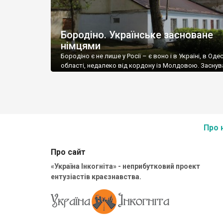
Бородіно. Українське засноване
німцями
Бородіно є не лише у Росії – є воно і в Україні, в Оде
області, недалеко від кордону із Молдовою. Засну
село німецькі колоністи у 1814 році, і назвали на чес
відомої битви. У 19 столітті Бородіно досить швидк
розвивалося. Колоністи сіяли поля, займались
городництвом, садівництвом, виноградництвом. В се
школа, поштова станція та крамниці. […]
Про 
Про сайт
«Україна Інкогніта» - неприбутковий проект
ентузіастів краєзнавства.