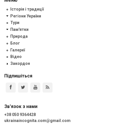
Меню
Історія і традиції
Регіони України
Тури
Пам'ятки
Природа
Блог
Галереї
Відео
Закордон
Підпишіться
Зв'язок з нами
+38 050 9364428
ukrainaincognita.com@gmail.com