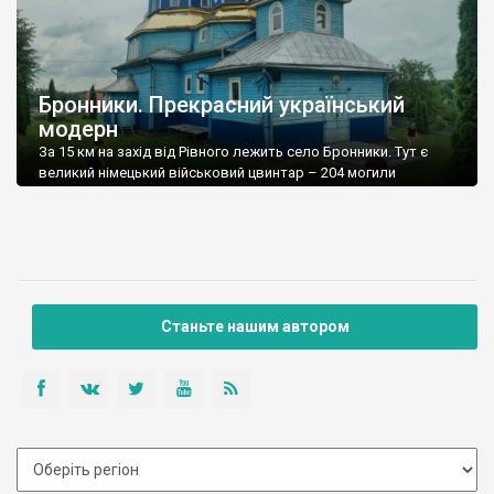
Бронники. Прекрасний український
модерн
За 15 км на захід від Рівного лежить село Бронники. Тут є
великий німецький військовий цвинтар – 204 могили
німецьких вояків, які загинули у 1941 році. Але головна
пам’ятка села не цвинтар, а Покровська дерев’яна церква,
збудована у 1923-1928 рр. у стилі українського модерну за
проектом видатного архітектора Сергія Тимошенка. Ось що
пише про цей […]
Станьте нашим автором