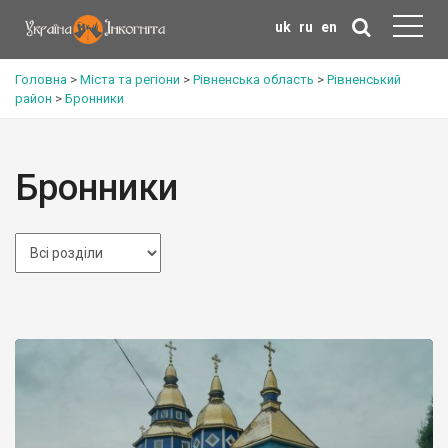
uk
ru
en
Головна
>
Міста та регіони
>
Рівненська область
>
Рівненський
район
>
Бронники
Бронники