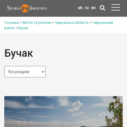
uk
ru
en
Головна
>
Міста та регіони
>
Черкаська область
>
Черкаський
район
>
Бучак
Бучак