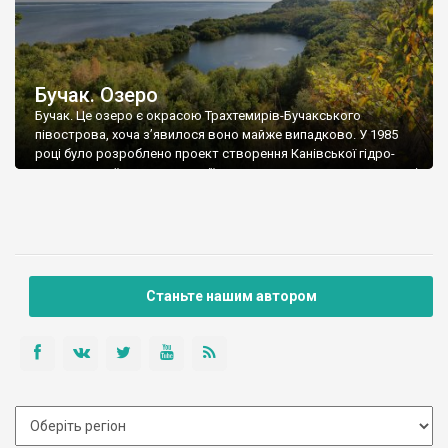
Бучак. Озеро
Бучак. Це озеро є окрасою Трахтемирів-Бучакського
півострова, хоча з’явилося воно майже випадково. У 1985
році було розроблено проект створення Канівської гідро-
акумулюючої електростанції, яка мала доповнити потужності
вже існуючої ГЕС. Будівництво розпочали у 1987 році –
збудували частину резервуару… Важко точно сказати, якою
малась бути ГАЕС і як мали використовувати саме цей
резервуар, але будівництво припинилося […]
Станьте нашим автором