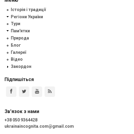
Меню
Історія і традиції
Регіони України
Тури
Пам'ятки
Природа
Блог
Галереї
Відео
Закордон
Підпишіться
Зв'язок з нами
+38 050 9364428
ukrainaincognita.com@gmail.com