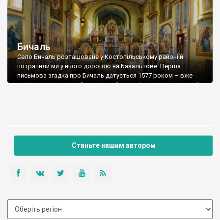
Бичаль
Село Бичаль розташоване у Костопільському районі й
потрапили ми у нього дорогою на Базальтове. Перша
письмова згадка про Бичаль датується 1577 роком – вже
тоді село належало Сангушкам. За давніх часів на території,
де знаходиться село, випасали велику кількість худоби. “Беч!
Беч!”- гукали погоничі. Звідси і Бечаль, а від слова
“бички”-”Бичаль”. Інша версія – за […]
Станьте нашим автором