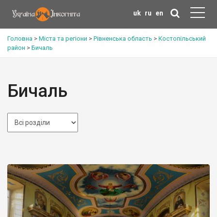
uk
ru
en
Головна
>
Міста та регіони
>
Рівненська область
>
Костопільський
район
>
Бичаль
Бичаль