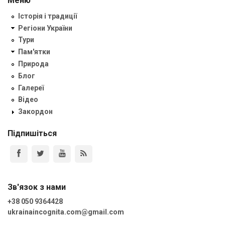
Меню
Історія і традиції
Регіони України
Тури
Пам'ятки
Природа
Блог
Галереї
Відео
Закордон
Підпишіться
Зв'язок з нами
+38 050 9364428
ukrainaincognita.com@gmail.com