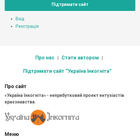
Підтримати сайт
Вхід
Реєстрація
Про нас
Стати автором
Підтримати сайт “Україна Інкогніта”
Про сайт
«Україна Інкогніта» - неприбутковий проект ентузіастів
краєзнавства.
Меню