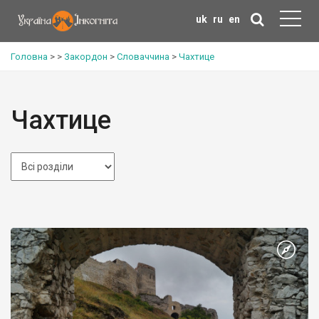
uk
ru
en
Головна
>
>
Закордон
>
Словаччина
>
Чахтице
Чахтице