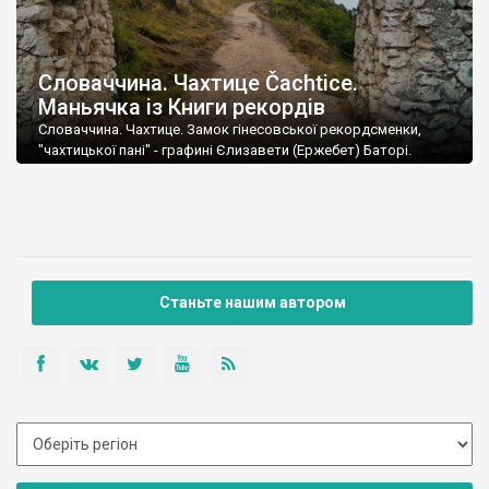
Словаччина. Чахтице Čachtice.
Маньячка із Книги рекордів
Словаччина. Чахтице. Замок гінесовської рекордсменки,
"чахтицької пані" - графині Єлизавети (Ержебет) Баторі.
Станьте нашим автором