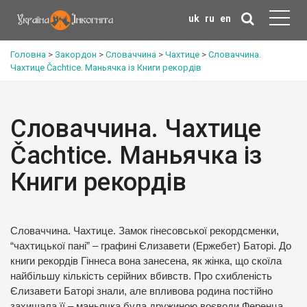
uk
ru
en
Головна
>
Закордон
>
Словаччина
>
Чахтице
>
Словаччина.
Чахтице Čachtice. Маньячка із Книги рекордів
Словаччина. Чахтице
Čachtice. Маньячка із
Книги рекордів
Словаччина. Чахтице. Замок гінесовської рекордсменки,
“чахтицької пані” – графині Єлизавети (Ержебет) Баторі. До
книги рекордів Гіннеса вона занесена, як жінка, що скоїла
найбільшу кількість серійних вбивств. Про схибленість
Єлизавети Баторі знали, але впливова родина постійно
захищала її – маньячка була дружиною воєводи Ференца