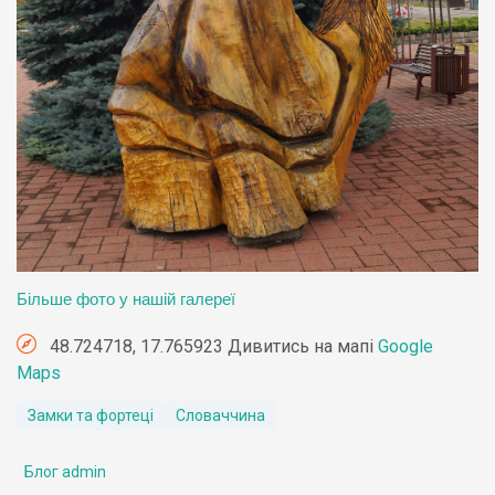
Більше фото у нашій галереї
48.724718, 17.765923 Дивитись на мапі
Google
Maps
Замки та фортеці
Словаччина
Блог admin