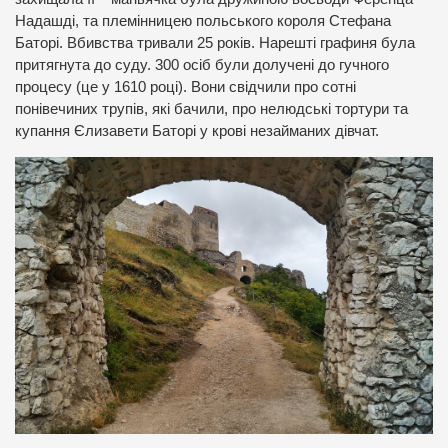
Надашді, та племінницею польського короля Стефана
Баторі. Вбивства тривали 25 років. Нарешті графиня була
притягнута до суду. 300 осіб були долучені до гучного
процесу (це у 1610 році). Вони свідчили про сотні
понівечиних трупів, які бачили, про нелюдські тортури та
купання Єлизавети Баторі у крові незайманих дівчат.