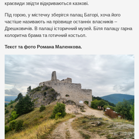
краєвиди звідти відкриваються казкові.
Під горою, у містечку зберігся палац Баторі, хоча його
частіше називають на прізвище останніх власників –
Дрешковичів. В палаці історичний музей. Біля палацу гарна
колоритна брама та готичний костьол.
Текст та фото Романа Маленкова.