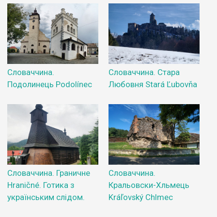
Словаччина.
Словаччина. Стара
Подолинець Podolínec
Любовня Stará Ľubovňa
Словаччина. Граничне
Словаччина.
Hraničné. Готика з
Кральовски-Хльмець
українським слідом.
Kráľovský Chlmec