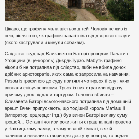
Цікаво, що графиня мала шістьох дітей. Чоловік не жив із
нею, після того, як графиня завагітніла від дворового слуги
(якого кастрували й кинули собакам).
Слідство і суд над Єлизаветою Баторі проводив Палатин
Угорщини (віце-король) ДьєрдьТурзо. Мабуть графиня
ніколи б не потрапила під слідство, якби не вбила дочок
дрібних аристократів, яких сама ж запросила на навчання.
Разом із графинею до суду притягли чотирьох її слуг, яких
визнали співучасниками. Трьох із них стратили відразу,
причому двох піддали тортурам. Головна вбивця –
Єлизавета Баторі всього-навсього потрапила під домашній
арешт. Вчені припускають, що тодішній король Матіаш ІІ
(імператор, ерцгерцог і тд.) був винен Баторі велику суму
грошей… Останні чотири роки життя страшна пані провела
у Чахтицькому замку, в замурованій кімнаті, в якій
залишили невеликі отвори для доступу повітря, та подачі