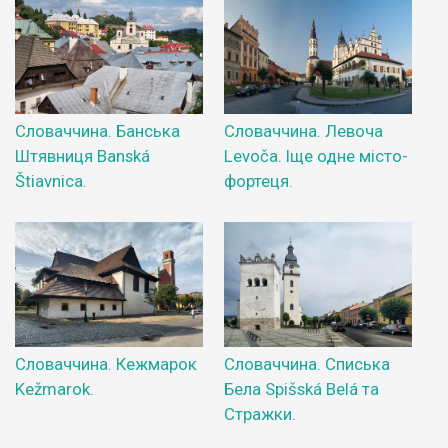
Словаччина. Банська
Словаччина. Левоча
Штявниця Banská
Levoča. Іще одне місто-
Štiavnica.
фортеця.
Словаччина. Кежмарок
Словаччина. Списька
Kežmarok.
Бела Spišská Belá та
Стражки.