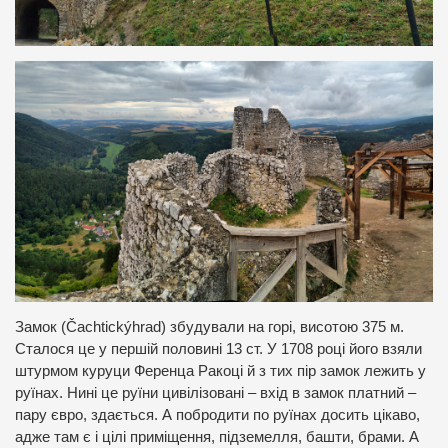
Замок (Čachtickýhrad) збудували на горі, висотою 375 м.
Сталося це у першій половині 13 ст. У 1708 році його взяли
штурмом куруци Ференца Ракоці й з тих пір замок лежить у
руїнах. Нині це руїни цивілізовані – вхід в замок платний –
пару євро, здається. А побродити по руїнах досить цікаво,
адже там є і цілі приміщення, підземелля, башти, брами. А