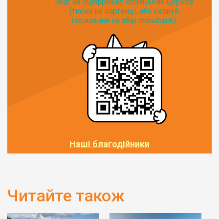
Збір на оцифровку козацьких церков
(тисни на картинці, або скануй
посилання на збір monobank):
Наші благодійники
Читайте також