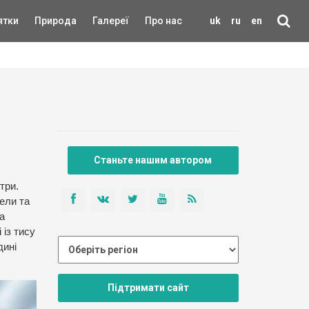
ятки
Природа
Галереї
Про нас
uk
ru
en
Станьте нашим автором
три.
ели та
а
 із тису
дині
Підтримати сайт