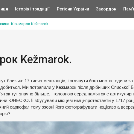
ниця
Історія і традиції
Регіони України
Закордон
Пам'
чина. Кежмарок Kežmarok.
рок Kežmarok.
т близько 17 тисяч мешканців, і оглянути його можна години за 
надобиться. Ми потрапили у Кежмарок після дрібніших Списької Б
’яток тут значно більше, і головною серед пам’яток є артикулярн
ини ЮНЕСКО. Її збудували місцеві німці-протестанти у 1717 році
’яний саркофаг, тому ззовні його фотографувати нецікаво а всере
орія?