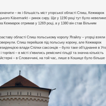
азначити – як і більшість міст угорської області Спиш, Кежмарок
цького Käsemarkt – ринок сиру. Ще у 1190 році тут було невелике
а Кежмарок отримав у 1269 році, а у 1380 він став Вільним
 заставу області Спиш польському королу Ягайлу – угорці взяли
е повернули. Спиш перейшов під польську корону, але Кежмарок
резиденцією влади Спілки саксонців – було таке об’єднання в Уг
оргівлі – в місті з’явились ремісничі гільдії та значна кількість
йстерні – в Словаччині, на той час, лише в Кошице було більше 