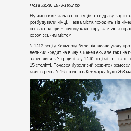
Нова кірха, 1873-1892 рр.
Ну якщо вже згадав про німців, то відразу варто з
розбудували німці. Назва міста походить від німе
поселення при жіночому кляштору, але міські прав
королівським містом.
У 1412 році у Кежмарку було підписано угоду про
великий кредит на війну з Венецією, але так і н
залишився в Угорщині, а у 1440 році місто стало 
15 столітті. Почався бурхливий розвиток ремесел і т
майстерень. У 16 столітті в Кежмарку було 263 ма