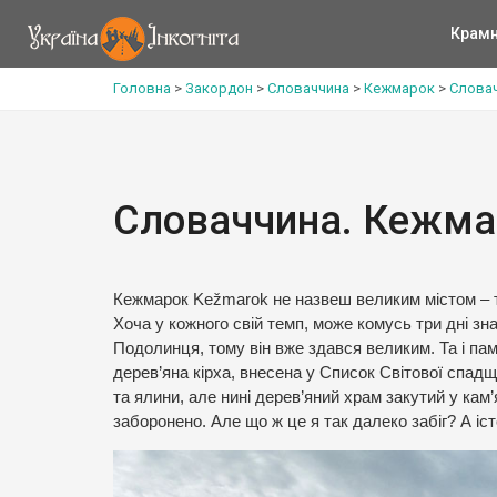
Крам
Головна
>
Закордон
>
Словаччина
>
Кежмарок
>
Словач
Словаччина. Кежма
Кежмарок Kežmarok не назвеш великим містом – ту
Хоча у кожного свій темп, може комусь три дні з
Подолинця, тому він вже здався великим. Та і пам
дерев’яна кірха, внесена у Список Світової спадщ
та ялини, але нині дерев’яний храм закутий у кам
заборонено. Але що ж це я так далеко забіг? А іст