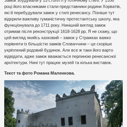
Замок збудували у 13 столітті у готичному стилі. У 1556
році його власниками стали представники родини Хорватів,
які й перебудували замок у стилі ренесансу. Пізніше тут
відкрили важливу гуманістичну протестантську школу, яка
функціонувала до 1711 року. Нинішній вигляд замок
отримав після реконструкції 1618-1628 рр. Я не скажу, що
цей вигляд якийсь казковий – замок у Стражках важко
порівняти із більшістю замків Словаччини – це скоріше
укріплений родовий будинок. Але все ж таки його варто
відвідати, адже замок вважається перлиною ренесансної
архітектури. Нині тут працює музей та кілька виставок.
Текст та фото Романа Маленкова.