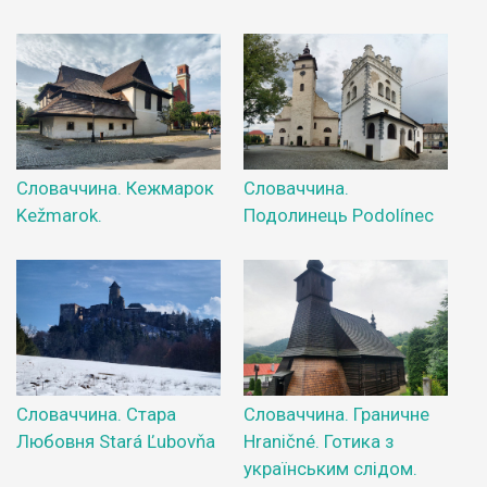
Словаччина. Кежмарок
Словаччина.
Kežmarok.
Подолинець Podolínec
Словаччина. Стара
Словаччина. Граничне
Любовня Stará Ľubovňa
Hraničné. Готика з
українським слідом.