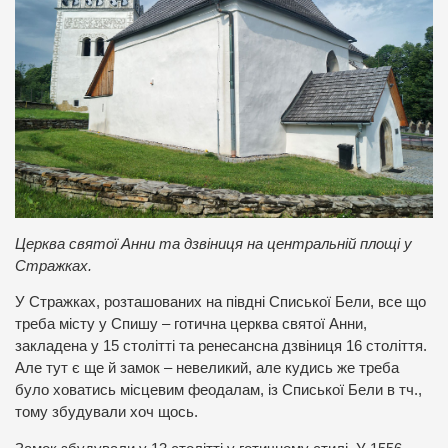
Церква святої Анни та дзвіниця на центральній площі у
Стражках.
У Стражках, розташованих на півдні Списької Бели, все що
треба місту у Спишу – готична церква святої Анни,
закладена у 15 столітті та ренесансна дзвіниця 16 століття.
Але тут є ще й замок – невеликий, але кудись же треба
було ховатись місцевим феодалам, із Списької Бели в тч.,
тому збудували хоч щось.