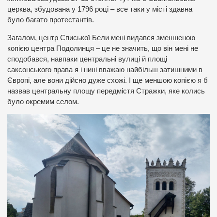
церква, збудована у 1796 році – все таки у місті здавна
було багато протестантів.
Загалом, центр Списької Бели мені видався зменшеною
копією центра Подолинця – це не значить, що він мені не
сподобався, навпаки центральні вулиці й площі
саксонського права я і нині вважаю найбільш затишними в
Європі, але вони дійсно дуже схожі. І ще меншою копією я б
назвав центральну площу передмістя Стражки, яке колись
було окремим селом.