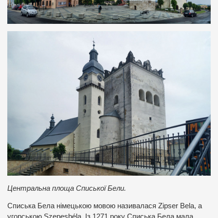
Центральна площа Списької Бели.
Списька Бела німецькою мовою називалася Zipser Bela, а
угорською Szepesbéla. Із 1271 року Списька Бела мала