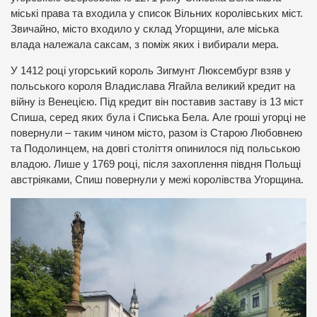
міські права та входила у список Вільних королівських міст.
Звичайно, місто входило у склад Угорщини, але міська
влада належала саксам, з поміж яких і вибирали мера.
У 1412 році угорський король Зигмунт Люксембург взяв у
польського короля Владислава Ягайла великий кредит на
війну із Венецією. Під кредит він поставив заставу із 13 міст
Спиша, серед яких була і Списька Бела. Але гроші угорці не
повернули – таким чином місто, разом із Старою Любовнею
та Подолинцем, на довгі століття опинилося під польською
владою. Лише у 1769 році, після захоплення півдня Польщі
австріяками, Спиш повернули у межі королівства Угорщина.