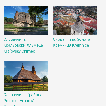
Словаччина.
Словаччина. Золота
Кральовски-Хльмець
Кремниця Kremnica
Kráľovský Chlmec
Словаччина. Грабова
Розтока Hrabová