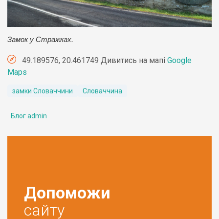
Замок у Стражках.
49.189576, 20.461749 Дивитись на мапі
Google
Maps
замки Словаччини
Словаччина
Блог admin
Допоможи
сайту