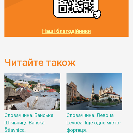
Наші благодійники
Читайте також
Словаччина. Банська
Словаччина. Левоча
Штявниця Banská
Levoča. Іще одне місто-
Štiavnica.
фортеця.