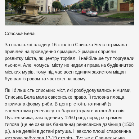
Списька Бела.
За польської влади у 16 столітті Списька Бела отримала
привілей на проведення ярмарків. Ярмарки сприяли
розвитку міста, як центру торгівлі, і найбільше тут торгували
льоном. Але, чомусь, місту не надали права на будівництво
міських мурів, тому під час воєн єдиним захистом міщан
був вал із ровом та частокіл на ньому.
Як і більшість спиських міст, які розбудовувались німцями,
Списька Бела мала саксонське право. Її головна площа
отримала форму риби. В центрі стоїть готичний (з
елементами ренесансу та бароко) храм святого Антонія
Пустельника, закладений у 1260 році, поряд із храмом
типова (це не означає банальна) ренесансна дзвіниця (1598
р.), а на деякій відстані ратуша. Навколо площі старовинна
житлова забудова 17-19 століть. Тут же є Євангельська