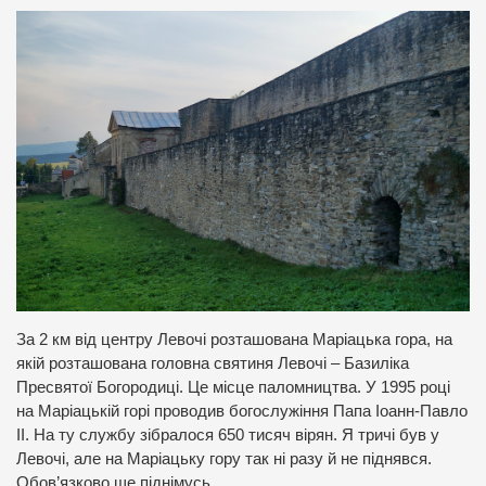
За 2 км від центру Левочі розташована Маріацька гора, на
якій розташована головна святиня Левочі – Базиліка
Пресвятої Богородиці. Це місце паломництва. У 1995 році
на Маріацькій горі проводив богослужіння Папа Іоанн-Павло
ІІ. На ту службу зібралося 650 тисяч вірян. Я тричі був у
Левочі, але на Маріацьку гору так ні разу й не піднявся.
Обов’язково ще піднімусь.