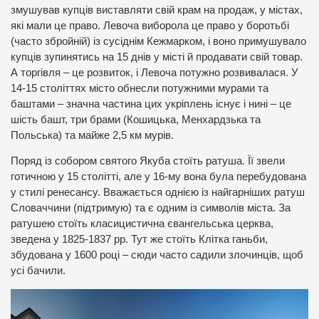
змушував купців виставляти свій крам на продаж, у містах,
які мали це право. Левоча виборола це право у боротьбі
(часто збройній) із сусіднім Кежмарком, і воно примушувало
купців зупинятись на 15 днів у місті й продавати свій товар.
А торгівля – це розвиток, і Левоча потужно розвивалася. У
14-15 століттях місто обнесли потужними мурами та
баштами – значна частина цих укріплень існує і нині – це
шість башт, три брами (Кошицька, Менхардзька та
Польська) та майже 2,5 км мурів.
Поряд із собором святого Якуба стоїть ратуша. Її звели
готичною у 15 столітті, але у 16-му вона була перебудована
у стилі ренесансу. Вважається однією із найгарніших ратуш
Словаччини (підтримую) та є одним із символів міста. За
ратушею стоїть класицистична євангельська церква,
зведена у 1825-1837 рр. Тут же стоїть Клітка ганьби,
збудована у 1600 році – сюди часто садили злочинців, щоб
усі бачили.