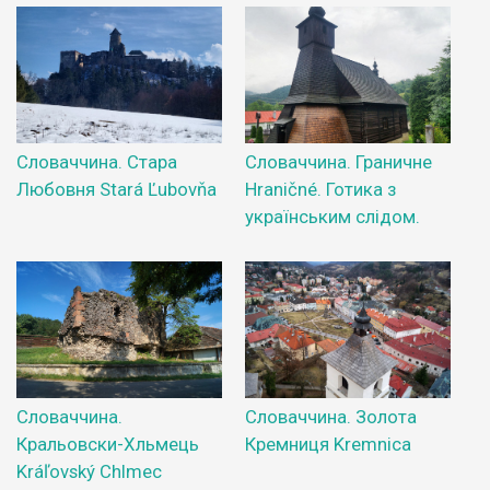
Словаччина. Стара
Словаччина. Граничне
Любовня Stará Ľubovňa
Hraničné. Готика з
українським слідом.
Словаччина.
Словаччина. Золота
Кральовски-Хльмець
Кремниця Kremnica
Kráľovský Chlmec