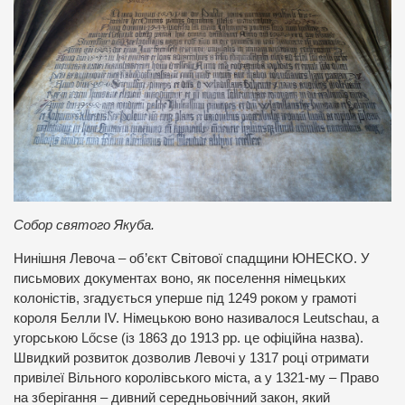
Собор святого Якуба.
Нинішня Левоча – об’єкт Світової спадщини ЮНЕСКО. У
письмових документах воно, як поселення німецьких
колоністів, згадується уперше під 1249 роком у грамоті
короля Белли IV. Німецькою воно називалося Leutschau, а
угорською Lőcse (із 1863 до 1913 рр. це офіційна назва).
Швидкий розвиток дозволив Левочі у 1317 році отримати
привілеї Вільного королівського міста, а у 1321-му – Право
на зберігання – дивний середньовічний закон, який