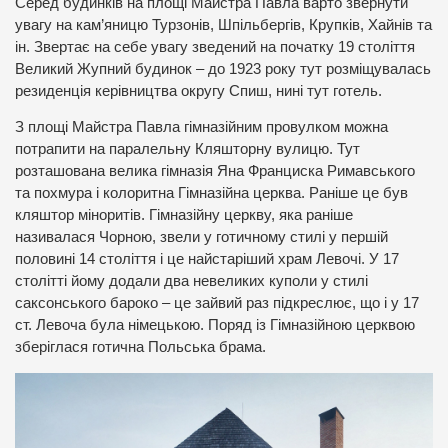
Серед будинків на площі Майстра Павла варто звернути
увагу на кам’яницю Турзонів, Шпільбергів, Крупків, Хайнів та
ін. Звертає на себе увагу зведений на початку 19 століття
Великий Жупний будинок – до 1923 року тут розміщувалась
резиденція керівництва округу Спиш, нині тут готель.
З площі Майстра Павла гімназійним провулком можна
потрапити на паралельну Кляшторну вулицю. Тут
розташована велика гімназія Яна Франциска Римавського
та похмура і колоритна Гімназійна церква. Раніше це був
кляштор міноритів. Гімназійну церкву, яка раніше
називалася Чорною, звели у готичному стилі у першій
половині 14 століття і це найстаріший храм Левочі. У 17
столітті йому додали два невеликих куполи у стилі
саксонського бароко – це зайвий раз підкреслює, що і у 17
ст. Левоча була німецькою. Поряд із Гімназійною церквою
зберіглася готична Польська брама.