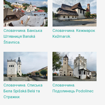
Словаччина. Банська
Словаччина. Кежмарок
Штявниця Banská
Kežmarok.
Štiavnica.
Словаччина. Списька
Словаччина.
Бела Spišská Belá та
Подолинець Podolínec
Стражки.