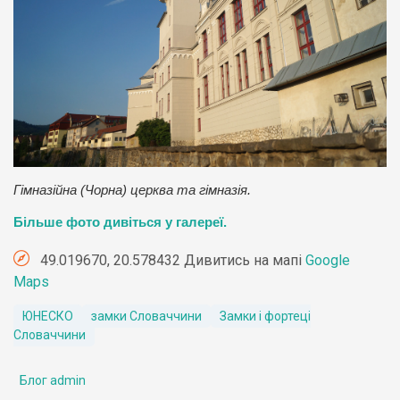
Гімназійна (Чорна) церква та гімназія.
Більше фото дивіться у галереї.
49.019670, 20.578432 Дивитись на мапі
Google
Maps
ЮНЕСКО
замки Словаччини
Замки і фортеці
Словаччини
Блог admin