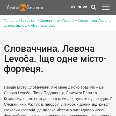
uk
ru
en
Головна
>
Закордон
>
Словаччина
>
Левоча
>
Словаччина. Левоча
Levoča. Іще одне місто-фортеця.
Словаччина. Левоча
Levoča. Іще одне місто-
фортеця.
Перше місто Словаччини, яке мене дійсно вразило – це
Левоча Levoča. Після Подолинця, Списької Бели та
Кежмарку, я вже не знав, чого можна очікувати від невідомої
Словаччини. Аж тут, із пагорбу, у глибокій долині відкрився
казковий краєвид, де далеке містечко виглядало чимось
фентезійним – острівець червоних черепичних дахів серед