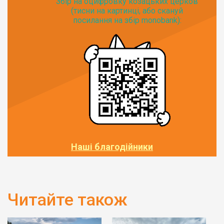
Збір на оцифровку козацьких церков
(тисни на картинці, або скануй
посилання на збір monobank):
Наші благодійники
Читайте також