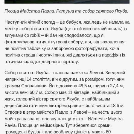
Площа Майстра Павла. Ратуша та собор святого Якуба.
Наступний чіткий спогад – це бабуся, яка ледь не напала на
мене у соборі святого Якуба (це отой височезний шпиль) із
вигуками čo robíš – їй бач не сподобалося, що я
фотографував готичні нутрощі собору, а я, від захоплення,
не помітив табличку із забороною фотографувати, хоча
помітив страшні чортячі пики, які дивляться на парафіян із
готичних складок дверного порталу.
Собор святого Якуба – головна пам’ятка Левочі. Зведений
наприкінці 14 століття, він є другим, за розміром, готичним
храмом Словаччини. Його довжина 49,5 м, ширина 27,4 м,
висота вежі 60,7 м. Собор має 11 вівтарів, найбільший з
яких, головний вівтар святого Якуба, є найбільшим
дерев’яним готичним вівтарем країни – його висота 18,6 м.
Створив вівтар майстер Павло із Левочі – на честь цього
майстра названо головну площу міста – Námestie Majstra
Pavla. Площа ця неймовірна. Тут збереглися храми,
громадські будівлі, але особливу цінність мають 60