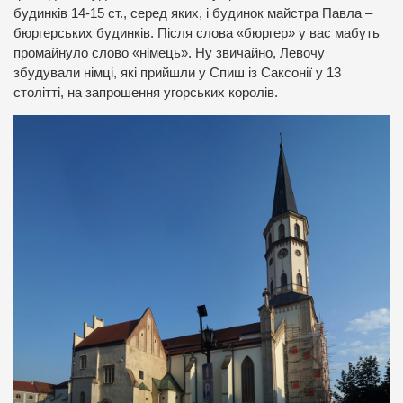
будинків 14-15 ст., серед яких, і будинок майстра Павла –
бюргерських будинків. Після слова «бюргер» у вас мабуть
промайнуло слово «німець». Ну звичайно, Левочу
збудували німці, які прийшли у Спиш із Саксонії у 13
столітті, на запрошення угорських королів.