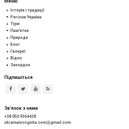
Меню
Історія і традиції
Регіони України
Тури
Пам'ятки
Природа
Блог
Галереї
Відео
Закордон
Підпишіться
Зв'язок з нами
+38 050 9364428
ukrainaincognita.com@gmail.com