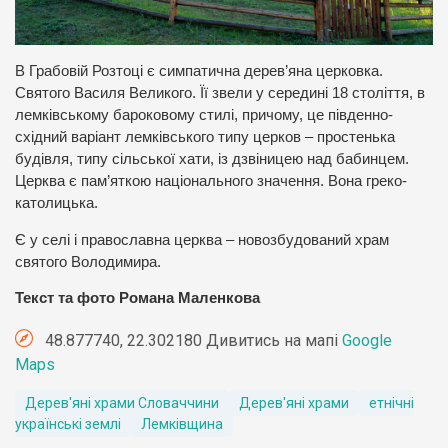
В Грабовій Розтоці є симпатична дерев’яна церковка.
Святого Василя Великого. Її звели у середині 18 століття, в
лемківському бароковому стилі, причому, це південно-
східний варіант лемківського типу церков – простенька
будівля, типу сільської хати, із дзвіницею над бабинцем.
Церква є пам’яткою національного значення. Вона греко-
католицька.
Є у селі і православна церква – новозбудований храм
святого Володимира.
Текст та фото Романа Маленкова
48.877740, 22.302180 Дивитись на мапі
Google
Maps
Дерев'яні храми Словаччини
Дерев'яні храми
етнічні
українські землі
Лемківщина