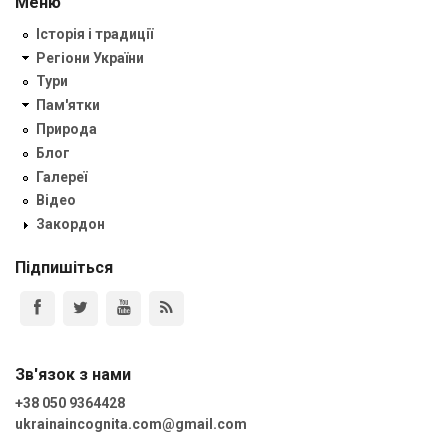
Меню
Історія і традиції
Регіони України
Тури
Пам'ятки
Природа
Блог
Галереї
Відео
Закордон
Підпишіться
Зв'язок з нами
+38 050 9364428
ukrainaincognita.com@gmail.com