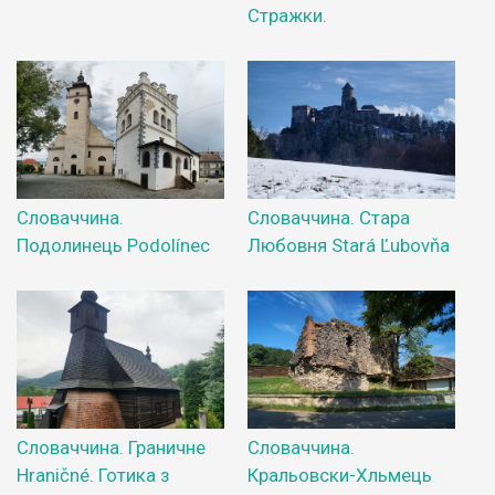
Стражки.
Словаччина.
Словаччина. Стара
Подолинець Podolínec
Любовня Stará Ľubovňa
Словаччина. Граничне
Словаччина.
Hraničné. Готика з
Кральовски-Хльмець