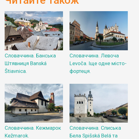
Читайте також
Словаччина. Банська
Словаччина. Левоча
Штявниця Banská
Levoča. Іще одне місто-
Štiavnica.
фортеця.
Словаччина. Кежмарок
Словаччина. Списька
Kežmarok.
Бела Spišská Belá та