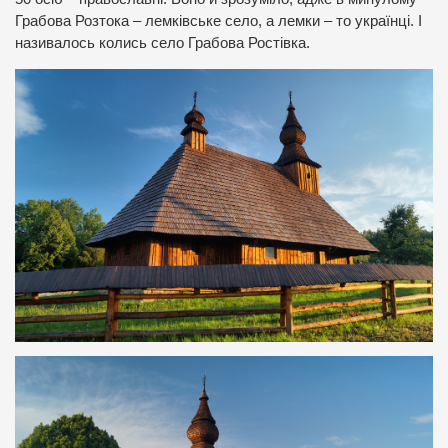
Грабова Розтока – лемківське село, а лемки – то українці. І
називалось колись село Грабова Ростівка.