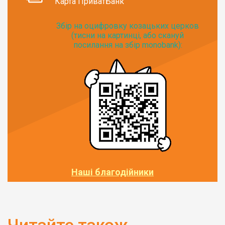
Карта ПриватБанк
Збір на оцифровку козацьких церков
(тисни на картинці, або скануй
посилання на збір monobank):
Наші благодійники