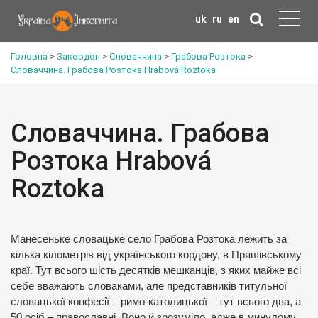
uk
ru
en
Головна
>
Закордон
>
Словаччина
>
Грабова Розтока
>
Словаччина. Грабова Розтока Hrabová Roztoka
Словаччина. Грабова
Розтока Hrabová
Roztoka
Манесеньке словацьке село Грабова Розтока лежить за
кілька кілометрів від українського кордону, в Пряшівському
краї. Тут всього шість десятків мешканців, з яких майже всі
себе вважають словаками, але представників титульної
словацької конфесії – римо-католицької – тут всього два, а
50 осіб – православні. Воно й зрозуміло, адже в минулому