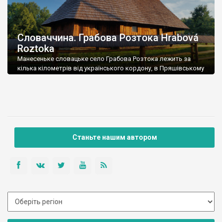
Словаччина. Грабова Розтока Hrabová
Roztoka
Манесеньке словацьке село Грабова Розтока лежить за
кілька кілометрів від українського кордону, в Пряшівському
краї.
Станьте нашим автором