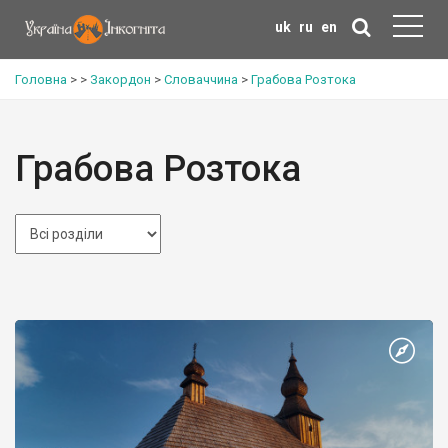
uk
ru
en
Головна
>
>
Закордон
>
Словаччина
>
Грабова Розтока
Грабова Розтока