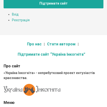
Підтримати сайт
Вхід
Реєстрація
Про нас
Стати автором
Підтримати сайт “Україна Інкогніта”
Про сайт
«Україна Інкогніта» - неприбутковий проект ентузіастів
краєзнавства.
Меню