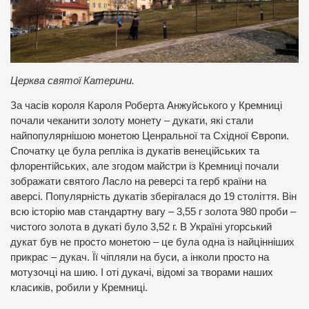
Церква святої Катерини.
За часів короля Кароля Роберта Анжуйського у Кремниці
почали чеканити золоту монету – дукати, які стали
найпопулярнішою монетою Ценральної та Східної Європи.
Спочатку це була репліка із дукатів венеційських та
флорентійських, але згодом майстри із Кремниці почали
зображати святого Ласло на реверсі та герб країни на
аверсі. Популярність дукатів зберігалася до 19 століття. Він
всю історію мав стандартну вагу – 3,55 г золота 980 проби –
чистого золота в дукаті було 3,52 г. В Україні угорський
дукат був не просто монетою – це була одна із найцінніших
прикрас – дукач. Її чіпляли на буси, а інколи просто на
мотузочці на шию. І оті дукачі, відомі за творами наших
класиків, робили у Кремниці.