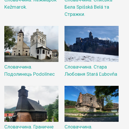
Kežmarok.
Бела Spišská Belá та
Стражки.
Словаччина.
Словаччина. Стара
Подолинець Podolínec
Любовня Stará Ľubovňa
Словаччина. Граничне
Словаччина.