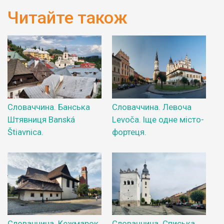
Читайте також
Словаччина. Банська
Словаччина. Левоча
Штявниця Banská
Levoča. Іще одне місто-
Štiavnica.
фортеця.
Словаччина. Кежмарок
Словаччина. Списька