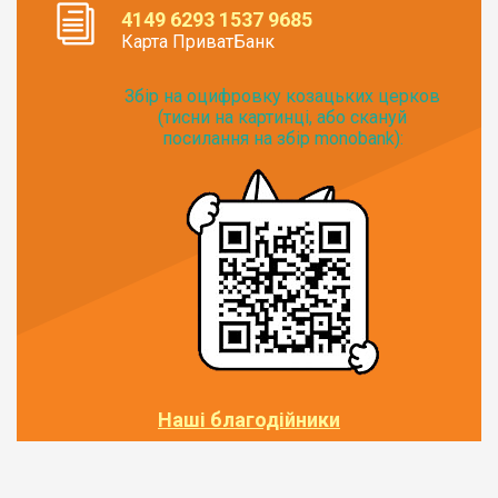
4149 6293 1537 9685
Карта ПриватБанк
Збір на оцифровку козацьких церков
(тисни на картинці, або скануй
посилання на збір monobank):
Наші благодійники