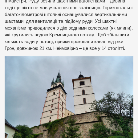
її майстри. Руду возили шахтними вагонетками – дивина –
тоді ще ніхто не мав уявлення про залізницю. Горизонтальні
багатокілометрові штольні оснащувалися вертикальними
шахтами, для вентиляції та підйому руди. Усі шахтні
механізми приводилися в дію водними колесами (як млини),
які крутились водою Кремницького потоку. Щоб збільшити
кількість води у потоці, гірники прокопали канал від ріки
Грон, довжиною 21 км. Неймовірно – це все у 14 столітті.