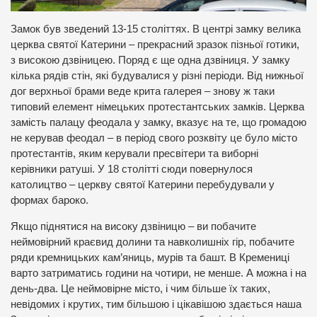
Замок був зведений 13-15 століттях. В центрі замку велика
церква святої Катерини – прекрасний зразок пізньої готики,
з високою дзвіницею. Поряд є ще одна дзвіниця. У замку
кілька рядів стін, які будувалися у різні періоди. Від нижньої
дог верхньої брами веде крита галерея – знову ж таки
типовий елемент німецьких протестантських замків. Церква
замість палацу феодала у замку, вказує на те, що громадою
не керував феодал – в період свого розквіту це було місто
протестантів, яким керували пресвітери та виборні
керівники ратуші. У 18 столітті сюди повернулося
католицтво – церкву святої Катерини перебудували у
формах бароко.
Якщо піднятися на високу дзвіницю – ви побачите
неймовірний краєвид долини та навколишніх гір, побачите
ряди кремницьких кам’яниць, мурів та башт. В Кремениці
варто затриматись години на чотири, не менше. А можна і на
день-два. Це неймовірне місто, і чим більше їх таких,
невідомих і крутих, тим більшою і цікавішою здається наша