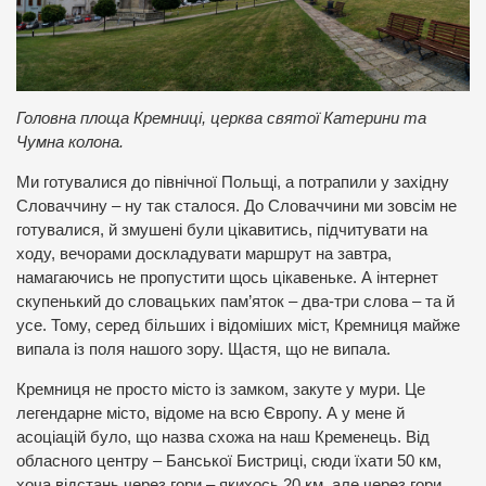
Головна площа Кремниці, церква святої Катерини та
Чумна колона.
Ми готувалися до північної Польщі, а потрапили у західну
Словаччину – ну так сталося. До Словаччини ми зовсім не
готувалися, й змушені були цікавитись, підчитувати на
ходу, вечорами доскладувати маршрут на завтра,
намагаючись не пропустити щось цікавеньке. А інтернет
скупенький до словацьких пам’яток – два-три слова – та й
усе. Тому, серед більших і відоміших міст, Кремниця майже
випала із поля нашого зору. Щастя, що не випала.
Кремниця не просто місто із замком, закуте у мури. Це
легендарне місто, відоме на всю Європу. А у мене й
асоціацій було, що назва схожа на наш Кременець. Від
обласного центру – Банської Бистриці, сюди їхати 50 км,
хоча відстань через гори – якихось 20 км, але через гори