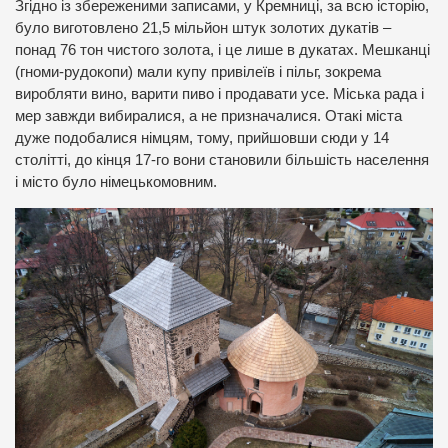
Згідно із збереженими записами, у Кремниці, за всю історію,
було виготовлено 21,5 мільйон штук золотих дукатів –
понад 76 тон чистого золота, і це лише в дукатах. Мешканці
(гноми-рудокопи) мали купу привілеїв і пільг, зокрема
виробляти вино, варити пиво і продавати усе. Міська рада і
мер завжди вибиралися, а не призначалися. Отакі міста
дуже подобалися німцям, тому, прийшовши сюди у 14
столітті, до кінця 17-го вони становили більшість населення
і місто було німецькомовним.