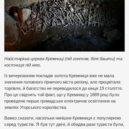
Найстаріша церква Кремниці (під гонтом, біля башти) та
костниця під нею.
Із вичерпанням покладів золота Кремниця вже не мала
значення головного гірничого міста регіону, але процвітала
торгівля, й багатство не переводилося до кінця 19 століття.
Про це свідчить той факт, що у Кремниці у 1889 році було
проведене перше громадське електричне освітлення на
землях Угорського королівства.
Важко сказати, наскільки нинішня Кремниця є популярною
серед туристів. Я був тут двічі, й обидва рази туристи були,