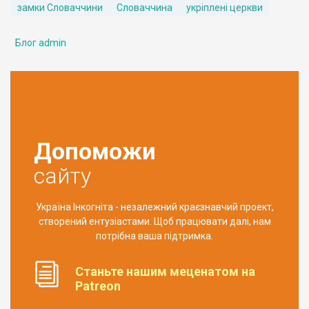
замки Словаччини
Словаччина
укріплені церкви
Блог admin
Допоможи
сайту
Україна Інкогніта - незалежний краєзнавчий проект,
створений ентузіастами. Щоб працювати далі, нам
потрібна ваша підтримка.
Станьте нашим меценатом на
Patreon