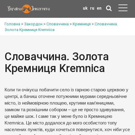
uk
ru
en
Головна
>
Закордон
>
Словаччина
>
Кремниця
>
Словаччина.
Золота Кремниця Kremnica
Словаччина. Золота
Кремниця Kremnica
Коли ти очікуєш побачити село із гарною старою церквою у
центрі, а бачиш оточене потужними мурами середньовічне
місто, із неймовірною площею, крутими кам’яницями,
замком та розкішним собором – це не просто здивування,
це майже шок. І саме так у мене було із Кремницею
Kremnica. Це місто додалося до мого особистого топу
населених пунктів, куди хочеться повернутися, хоч ніби усе