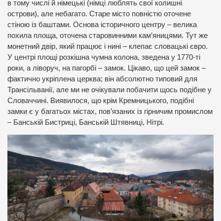
в тому числі й німецькі (німці люблять свої колишні
острови), але небагато. Старе місто повністю оточене
стіною із баштами. Основа історичного центру – велика
похила площа, оточена старовинними кам’яницями. Тут же
монетний двір, який працює і нині – клепає словацькі євро.
У центрі площі розкішна чумна колона, зведена у 1770-ті
роки, а ліворуч, на пагорбі – замок. Цікаво, що цей замок –
фактично укріплена церква; він абсолютно типовий для
Трансільванії, але ми не очікували побачити щось подібне у
Словаччині. Виявилося, що крім Кремницького, подібні
замки є у багатьох містах, пов’язаних із гірничим промислом
– Банській Бистриці, Банській Штявниці, Нітрі.