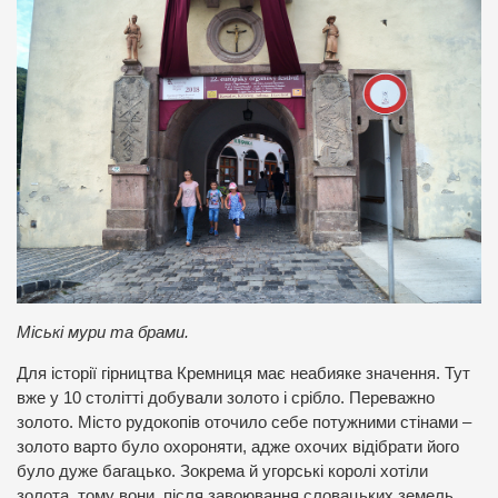
Міські мури та брами.
Для історії гірництва Кремниця має неабияке значення. Тут
вже у 10 столітті добували золото і срібло. Переважно
золото. Місто рудокопів оточило себе потужними стінами –
золото варто було охороняти, адже охочих відібрати його
було дуже багацько. Зокрема й угорські королі хотіли
золота, тому вони, після завоювання словацьких земель,