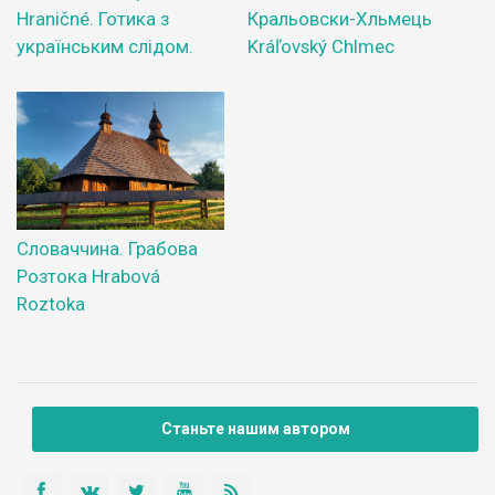
Hraničné. Готика з
Кральовски-Хльмець
українським слідом.
Kráľovský Chlmec
Словаччина. Грабова
Розтока Hrabová
Roztoka
Станьте нашим автором