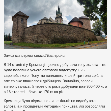
Замок та церква святої Катерини.
В 14 столітті у Кремниці щорічно добували тону золота – це
була половина усього світового видобутку і 5/6
європейського. Попутно виплавляли ще й три тони срібла,
але то вже вважалося дрібницею. Звичайно, запаси
вичерпувались, й через сто років добували вже 300-400 кг, а
в 16 столітті – близько 170 кг на рік.
Кремниця була відома, не лише кількістю видобутого
золота, а й провідними методами гірництва, які розробляли