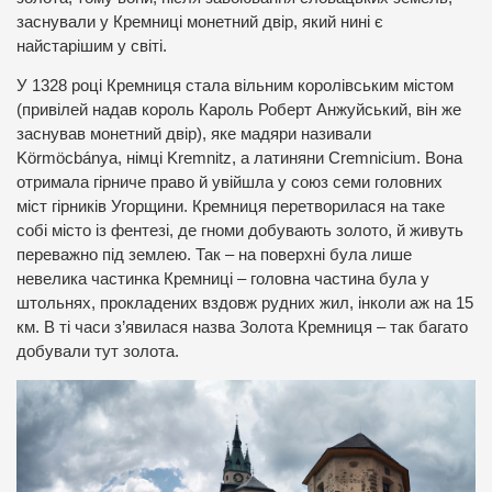
заснували у Кремниці монетний двір, який нині є
найстарішим у світі.
У 1328 році Кремниця стала вільним королівським містом
(привілей надав король Кароль Роберт Анжуйський, він же
заснував монетний двір), яке мадяри називали
Körmöcbánya, німці Kremnitz, а латиняни Cremnicium. Вона
отримала гірниче право й увійшла у союз семи головних
міст гірників Угорщини. Кремниця перетворилася на таке
собі місто із фентезі, де гноми добувають золото, й живуть
переважно під землею. Так – на поверхні була лише
невелика частинка Кремниці – головна частина була у
штольнях, прокладених вздовж рудних жил, інколи аж на 15
км. В ті часи з’явилася назва Золота Кремниця – так багато
добували тут золота.