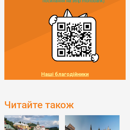
посилання на збір monobank):
Наші благодійники
Читайте також