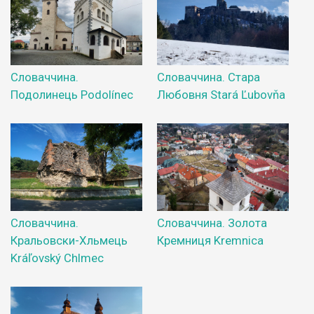
Словаччина.
Словаччина. Стара
Подолинець Podolínec
Любовня Stará Ľubovňa
Словаччина.
Словаччина. Золота
Кральовски-Хльмець
Кремниця Kremnica
Kráľovský Chlmec