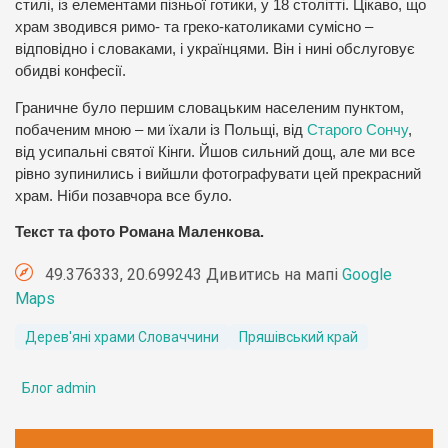
стилі, із елементами пізньої готики, у 18 столітті. Цікаво, що
храм зводився римо- та греко-католиками сумісно –
відповідно і словаками, і українцями. Він і нині обслуговує
обидві конфесії.
Граничне було першим словацьким населеним пунктом,
побаченим мною – ми їхали із Польщі, від
Старого Сончу
,
від усипальні святої Кінги. Йшов сильний дощ, але ми все
рівно зупинились і вийшли фотографувати цей прекрасний
храм. Ніби позавчора все було.
Текст та фото Романа Маленкова.
49.376333, 20.699243 Дивитись на мапі
Google
Maps
Дерев'яні храми Словаччини
Пряшівський край
Блог admin