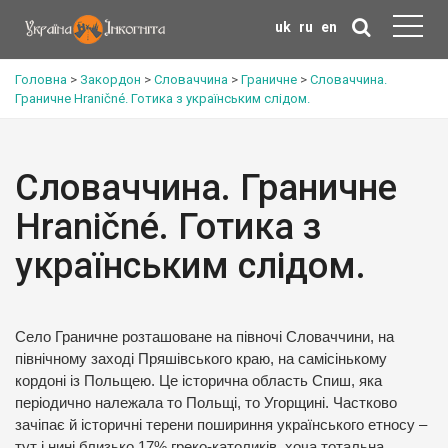
uk
ru
en
Головна
>
Закордон
>
Словаччина
>
Граничне
>
Словаччина.
Граничне Hraničné. Готика з українським слідом.
Словаччина. Граничне
Hraničné. Готика з
українським слідом.
Село Граничне розташоване на півночі Словаччини, на
північному заході Пряшівського краю, на самісінькому
кордоні із Польщею. Це історична область Спиш, яка
періодично належала то Польщі, то Угорщині. Частково
зачіпає й історичні терени пошириння українського етносу –
тут і нині близько 17% греко-католиків, хоча тотальна