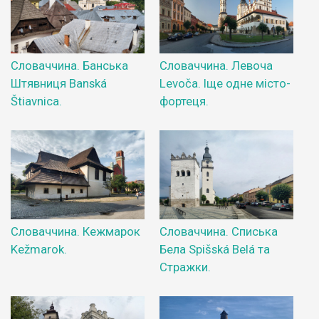
Словаччина. Банська
Словаччина. Левоча
Штявниця Banská
Levoča. Іще одне місто-
Štiavnica.
фортеця.
Словаччина. Кежмарок
Словаччина. Списька
Kežmarok.
Бела Spišská Belá та
Стражки.