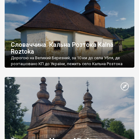
Словаччина. Кальна Розтока Kalná
Roztoka
Дорогою на Великий Березний, за 10 км до села Убля, де
розташовано КП до України, лежить село Кальна Розтока
Kalná Roztoka.