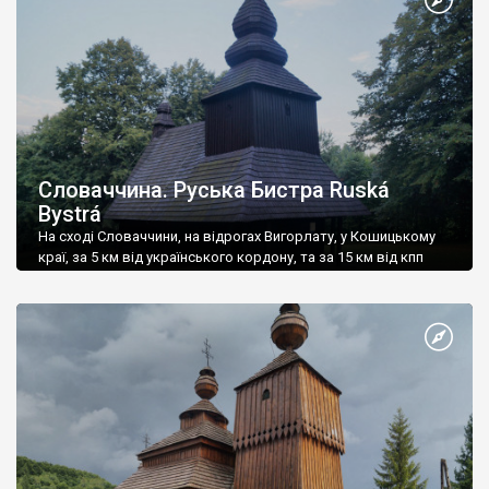
Словаччина. Руська Бистра Ruská
Bystrá
На сході Словаччини, на відрогах Вигорлату, у Кошицькому
краї, за 5 км від українського кордону, та за 15 км від кпп
Убля, розташоване село Руська Бистра Ruská Bystrá.