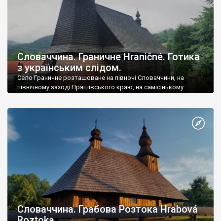
Словаччина. Граничне Hraničné. Готика
з українським слідом.
Село Граничне розташоване на півночі Словаччини, на
північному заході Пряшівського краю, на самісінькому
кордоні із Польщею.
Словаччина. Грабова Розтока Hrabová
Roztoka