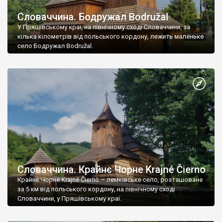
Словаччина. Бодружал Bodružal
У Пряшівському краї, на північному сході Словаччини, за
кілька кілометрів від польського кордону, лежить маленьке
село Бодружал Bodružal.
Словаччина. Крайнє Чорне Krajné Čierno
Крайнє Чорне Krajné Čierno – лемківське село, розташоване
за 5 км від польського кордону, на північному сході
Словаччини, у Пряшівському краї.