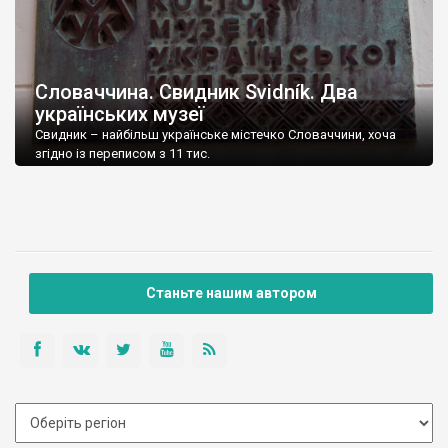
Словаччина. Свидник Svidník. Два
українських музеї
Свидник – найбільш українське містечко Словаччини, хоча
згідно із переписом з 11 тис.
Станьте нашим автором