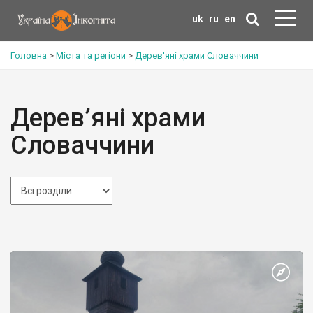
uk
ru
en
Головна
>
Міста та регіони
>
Дерев'яні храми Словаччини
Дерев’яні храми
Словаччини