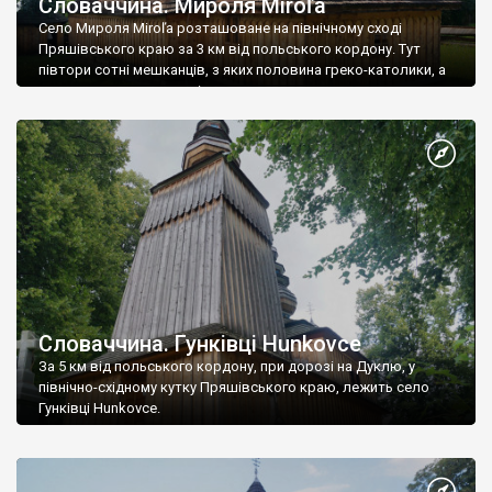
Словаччина. Мироля Miroľa
Село Мироля Miroľa розташоване на північному сході
Пряшівського краю за 3 км від польського кордону. Тут
півтори сотні мешканців, з яких половина греко-католики, а
половина - православні.
Словаччина. Гунківці Hunkovce
За 5 км від польського кордону, при дорозі на Дуклю, у
північно-східному кутку Пряшівського краю, лежить село
Гунківці Hunkovce.