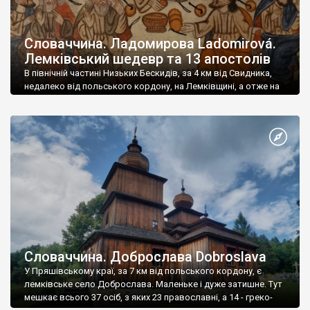
Словаччина. Ладомирова Ladomirová.
Лемківський шедевр та 13 апостолів
В північній частині Низьких Бескидів, за 4 км від Свидника,
недалеко від польського кордону, на Лемківщині, а отже на
етнічних українських землях, в Пряшівському краї лежить
село Ладомирова.
Словаччина. Доброслава Dobroslava
У Пряшівському краї, за 7 км від польського кордону, є
лемківське село Доброслава. Маленьке і дуже затишне. Тут
мешкає всього 37 осіб, з яких 23 православні, а 14 - греко-