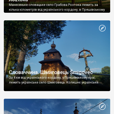
Манесеньке словацьке село Грабова Розтока лежить за
кілька кілометрів від українського кордону, в Пряшівському
краї.
Словаччина. Шмиговець Šmigovec
За 4 км від українського кордону, у Пряшівському краї,
лежить українське село Шмиговець. Колишнє українське.