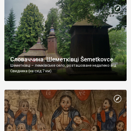
Словаччина. Шеметківці Šemetkovce
Шеметківці – лемківське село, розташоване недалеко від
Свидника (на схід 7 км).