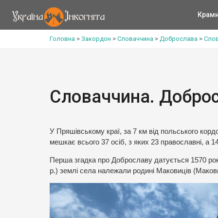
Крам
Головна
>
Закордон
>
Словаччина
>
Доброслава
>
Слов
Словаччина. Доброс
У Пряшівському краї, за 7 км від польського кор
мешкає всього 37 осіб, з яких 23 православні, а 1
Перша згадка про Доброславу датується 1570 роко
р.) землі села належали родині Маковиців (Маков