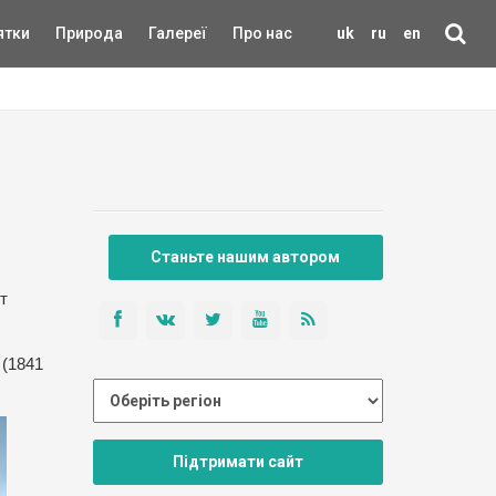
ятки
Природа
Галереї
Про нас
uk
ru
en
Станьте нашим автором
т
 (1841
Підтримати сайт