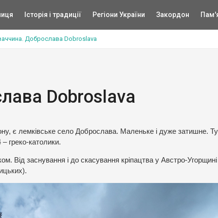
ниця
Історія і традиції
Регіони України
Закордон
Пам'
аччина. Доброслава Dobroslava
лава Dobroslava
дону, є лемківське село Доброслава. Маленьке і дуже затишне. Ту
4 – греко-католики.
м. Від заснування і до скасування кріпацтва у Австро-Угорщині
ицьких).