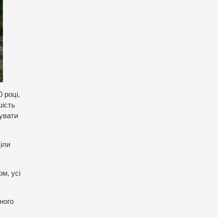
 році,
шість
мувати
іли
ом, усі
ного