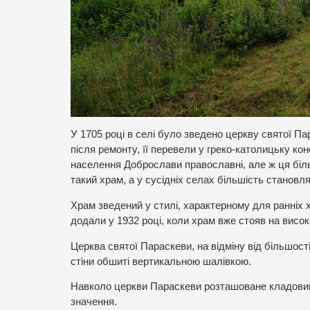
У 1705 році в селі було зведено церкву святої Па
після ремонту, її перевели у греко-католицьку ко
населення Доброслави православні, але ж ця біль
такий храм, а у сусідніх селах більшість становля
Храм зведений у стилі, характерному для ранніх 
додали у 1932 році, коли храм вже стояв на висок
Церква святої Параскеви, на відміну від більшості
стіни обшиті вертикальною шалівкою.
Навколо церкви Параскеви розташоване кладовищ
значення.