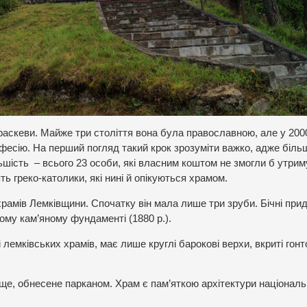
раскеви. Майже три століття вона була православною, але у 2000
нфесію. На перший погляд такий крок зрозуміти важко, адже біль
шість – всього 23 особи, які власним коштом не змогли б утри
ть греко-католики, які нині й опікуються храмом.
храмів Лемківщини. Спочатку він мала лише три зруби. Бічні прид
ому кам’яному фундаменті (1880 р.).
 лемківських храмів, має лише круглі барокові верхи, вкриті гонт
е, обнесене парканом. Храм є пам’яткою архітектури національ