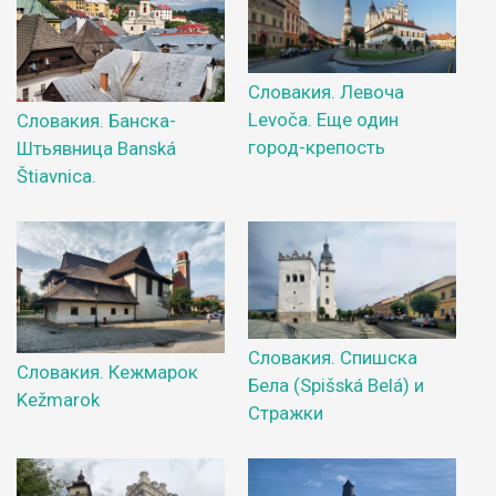
Словакия. Левоча
Levoča. Еще один
Словакия. Банска-
город-крепость
Штьявница Banská
Štiavnica.
Словакия. Спишска
Словакия. Кежмарок
Бела (Spišská Belá) и
Kežmarok
Стражки