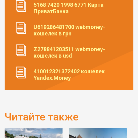
5168 7420 1998 6771 Карта
ПриватБанка
U619286481700 webmoney-
кошелек в грн
Z278841203511 webmoney-
кошелек в usd
410012321372402 кошелек
Yandex.Money
Читайте также