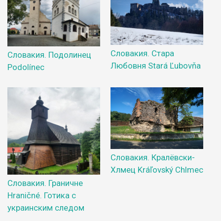
Словакия. Стара
Словакия. Подолинец
Любовня Stará Ľubovňa
Podolínec
Словакия. Кралёвски-
Хлмец Kráľovský Chlmec
Словакия. Граничне
Hraničné. Готика с
украинским следом