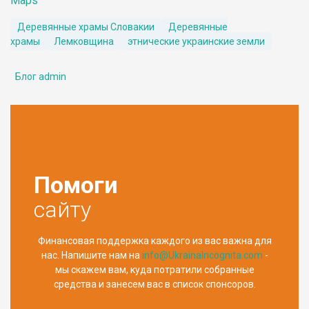
Maps
Деревянные храмы Словакии
Деревянные
храмы
Лемковщина
этнические украинские земли
Блог admin
Помоги
сайту
Финансовая поддержка каждого из вас важна для
нас. Напишите нам на
info@UkrainaIncognita.com
-
мы скажем вам, куда потратили собранные
средства и занесем вас в список спонсоров.