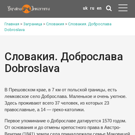
uk
ru
en
Главная
>
Заграница
>
Словакия
>
Словакия. Доброслава
Dobroslava
Словакия. Доброслава
Dobroslava
В Прешовском крае, в 7 км от польской границы, есть
лемковское село Доброслава. Маленькое и очень уютное.
Здесь проживают всего 37 человек, из которых 23
православные, а 14 — греко-католики.
Первое упоминание о Доброславе датируется 1570 годом.
От основания и до отмены крепостного права в Австро-
Венгрии (1841) земли села принадлежали семье Маковицей