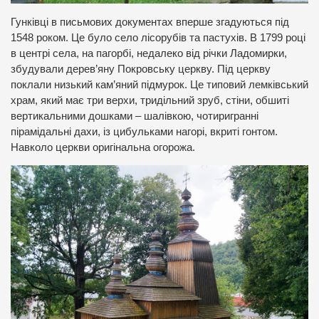
Гунківці в письмових документах вперше згадуються під
1548 роком. Це було село лісорубів та пастухів. В 1799 році
в центрі села, на пагорбі, недалеко від річки Ладомирки,
збудували дерев’яну Покровську церкву. Під церкву
поклали низький кам’яний підмурок. Це типовий лемківський
храм, який має три верхи, тридільний зруб, стіни, обшиті
вертикальними дошками – шалівкою, чотиригранні
пірамідальні дахи, із цибульками нагорі, вкриті гонтом.
Навколо церкви оригінальна огорожа.