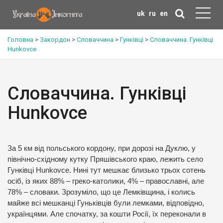
uk
ru
en
Головна
>
Закордон
>
Словаччина
>
Гунківці
>
Словаччина. Гунківці
Hunkovce
Словаччина. Гунківці
Hunkovce
За 5 км від польського кордону, при дорозі на Дуклю, у
північно-східному кутку Пряшівського краю, лежить село
Гунківці Hunkovce. Нині тут мешкає близько трьох сотень
осіб, із яких 88% – греко-католики, 4% – православні, але
78% – словаки. Зрозуміло, що це Лемківщина, і колись
майже всі мешканці Гуньківців були лемками, відповідно,
українцями. Але спочатку, за кошти Росії, їх переконали в