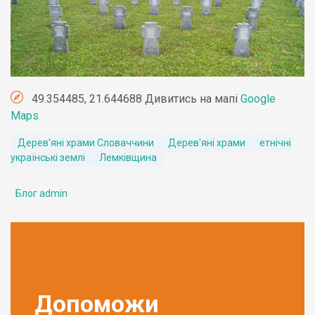
49.354485, 21.644688 Дивитись на мапі
Google
Maps
Дерев'яні храми Словаччини
Дерев'яні храми
етнічні
українські землі
Лемківщина
Блог admin
Допоможи