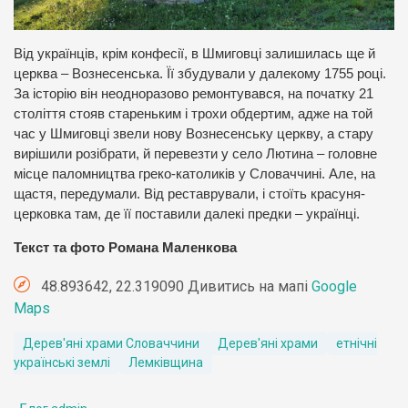
Від українців, крім конфесії, в Шмиговці залишилась ще й
церква – Вознесенська. Її збудували у далекому 1755 році.
За історію він неодноразово ремонтувався, на початку 21
століття стояв стареньким і трохи обдертим, адже на той
час у Шмиговці звели нову Вознесенську церкву, а стару
вирішили розібрати, й перевезти у село Лютина – головне
місце паломництва греко-католиків у Словаччині. Але, на
щастя, передумали. Від реставрували, і стоїть красуня-
церковка там, де її поставили далекі предки – українці.
Текст та фото Романа Маленкова
48.893642, 22.319090 Дивитись на мапі
Google
Maps
Дерев'яні храми Словаччини
Дерев'яні храми
етнічні
українські землі
Лемківщина