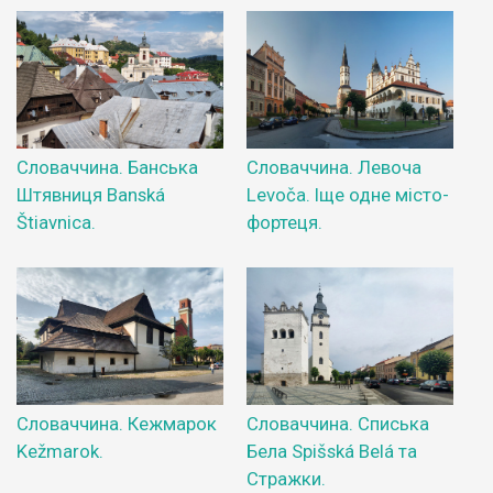
Словаччина. Банська
Словаччина. Левоча
Штявниця Banská
Levoča. Іще одне місто-
Štiavnica.
фортеця.
Словаччина. Кежмарок
Словаччина. Списька
Kežmarok.
Бела Spišská Belá та
Стражки.