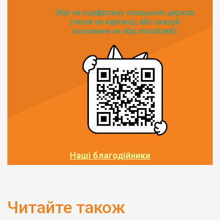
Збір на оцифровку козацьких церков
(тисни на картинці, або скануй
посилання на збір monobank):
Наші благодійники
Читайте також