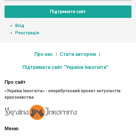
Підтримати сайт
Вхід
Реєстрація
Про нас
Стати автором
Підтримати сайт “Україна Інкогніта”
Про сайт
«Україна Інкогніта» - неприбутковий проект ентузіастів
краєзнавства.
Меню