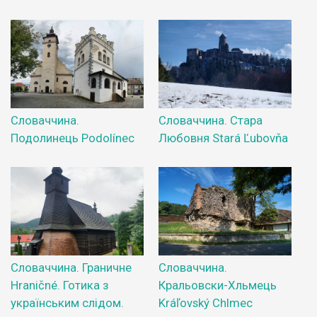
Словаччина.
Словаччина. Стара
Подолинець Podolínec
Любовня Stará Ľubovňa
Словаччина. Граничне
Словаччина.
Hraničné. Готика з
Кральовски-Хльмець
українським слідом.
Kráľovský Chlmec