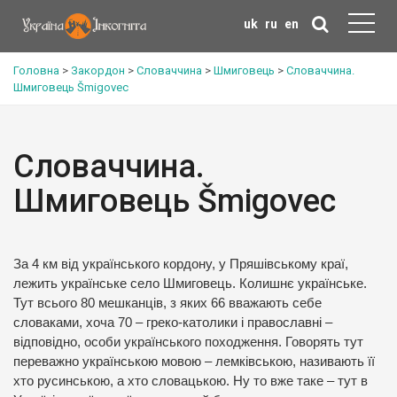
uk
ru
en
Головна
>
Закордон
>
Словаччина
>
Шмиговець
>
Словаччина.
Шмиговець Šmigovec
Словаччина.
Шмиговець Šmigovec
За 4 км від українського кордону, у Пряшівському краї,
лежить українське село Шмиговець. Колишнє українське.
Тут всього 80 мешканців, з яких 66 вважають себе
словаками, хоча 70 – греко-католики і православні –
відповідно, особи українського походження. Говорять тут
переважно українською мовою – лемківською, називають її
хто русинською, а хто словацькою. Ну то вже таке – тут в