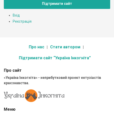
Підтримати сайт
Вхід
Реєстрація
Про нас
Стати автором
Підтримати сайт “Україна Інкогніта”
Про сайт
«Україна Інкогніта» - неприбутковий проект ентузіастів
краєзнавства.
Меню