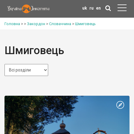
uk
ru
en
Головна
>
>
Закордон
>
Словаччина
>
Шмиговець
Шмиговець