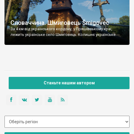
Словаччина. Шмиговець Šmigovec
За 4 км від українського кордону, у Пряшівському краї,
лежить українське село Шмиговець. Колишнє українське.
Станьте нашим автором