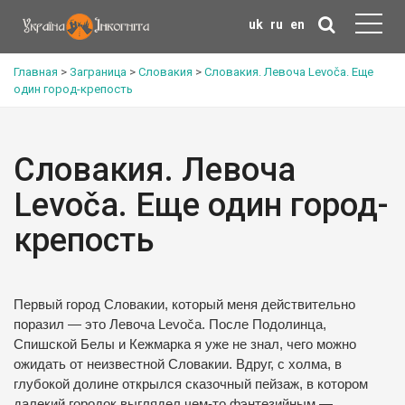
uk
ru
en
Главная
>
Заграница
>
Словакия
>
Словакия. Левоча Levoča. Еще
один город-крепость
Словакия. Левоча
Levoča. Еще один город-
крепость
Первый город Словакии, который меня действительно
поразил — это Левоча Levoča. После Подолинца,
Спишской Белы и Кежмарка я уже не знал, чего можно
ожидать от неизвестной Словакии. Вдруг, с холма, в
глубокой долине открылся сказочный пейзаж, в котором
далекий городок выглядел чем-то фэнтезийным —