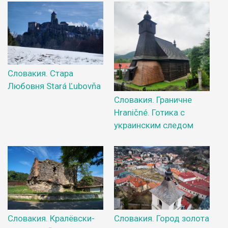
Словакия. Стара
Любовня Stará Ľubovňa
Словакия. Граничне
Hraničné. Готика с
украинским следом
Словакия. Кралёвски-
Словакия. Город золота