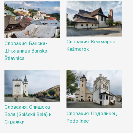
Словакия. Кежмарок
Словакия. Банска-
Kežmarok
Штьявница Banská
Štiavnica.
Словакия. Спишска
Словакия. Подолинец
Бела (Spišská Belá) и
Podolínec
Стражки