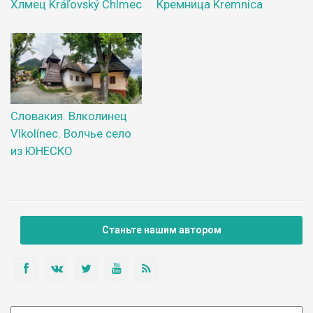
Хлмец Kráľovský Chlmec
Кремница Kremnica
Словакия. Влколинец
Vlkolínec. Волчье село
из ЮНЕСКО
Станьте нашим автором