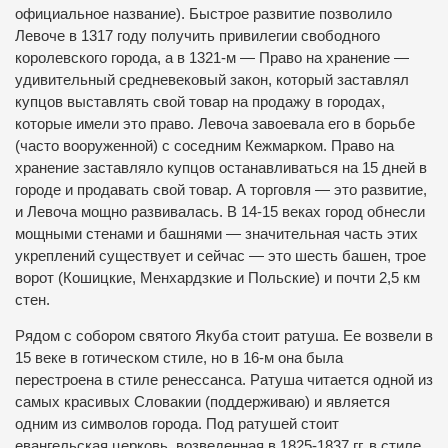
официальное название). Быстрое развитие позволило
Левоче в 1317 году получить привилегии свободного
королевского города, а в 1321-м — Право на хранение —
удивительный средневековый закон, который заставлял
купцов выставлять свой товар на продажу в городах,
которые имели это право. Левоча завоевала его в борьбе
(часто вооруженной) с соседним Кежмарком. Право на
хранение заставляло купцов останавливаться на 15 дней в
городе и продавать свой товар. А торговля — это развитие,
и Левоча мощно развивалась. В 14-15 веках город обнесли
мощными стенами и башнями — значительная часть этих
укреплений существует и сейчас — это шесть башен, трое
ворот (Кошицкие, Менхардзкие и Польские) и почти 2,5 км
стен.
Рядом с собором святого Якуба стоит ратуша. Ее возвели в
15 веке в готическом стиле, но в 16-м она была
перестроена в стиле ренессанса. Ратуша читается одной из
самых красивых Словакии (поддерживаю) и является
одним из символов города. Под ратушей стоит
евангельская церковь, возведенная в 1825-1837 гг. в стиле