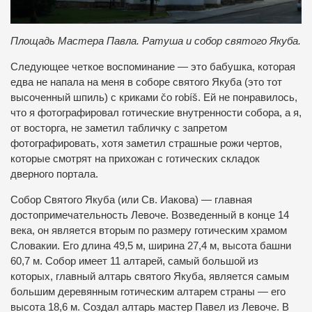
Площадь Мастера Павла. Ратуша и собор святого Якуба.
Следующее четкое воспоминание — это бабушка, которая
едва не напала на меня в соборе святого Якуба (это тот
высоченный шпиль) с криками čo robíš. Ей не понравилось,
что я фотографировал готические внутренности собора, а я,
от восторга, не заметил табличку с запретом
фотографировать, хотя заметил страшные рожи чертов,
которые смотрят на прихожан с готических складок
дверного портала.
Собор Святого Якуба (или Св. Иакова) — главная
достопримечательность Левоче. Возведенный в конце 14
века, он является вторым по размеру готическим храмом
Словакии. Его длина 49,5 м, ширина 27,4 м, высота башни
60,7 м. Собор имеет 11 алтарей, самый большой из
которых, главный алтарь святого Якуба, является самым
большим деревянным готическим алтарем страны — его
высота 18,6 м. Создал алтарь мастер Павел из Левоче. В