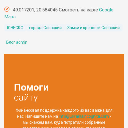
49.017201, 20.584045 Смотреть на карте
Google
Maps
ЮНЕСКО
города Словакии
Замки и крепости Словакии
Блог admin
Помоги
сайту
Финансовая поддержка каждого из вас важна для
нас. Напишите нам на
info@UkrainaIncognita.com
-
мы скажем вам, куда потратили собранные