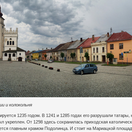
и и колокольня
уется 1235 годом. В 1241 и 1285 годах его разрушали татары, 
был укреплен. От 1298 здесь сохранилась приходская католичес
ется главным храмом Подолинца. И стоит на Мариацкой площад