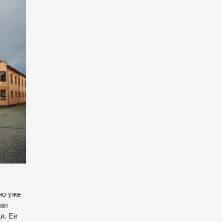
но уже
кая
и. Ее