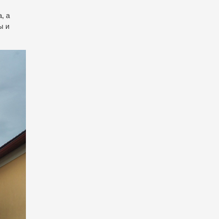
, а
ы и