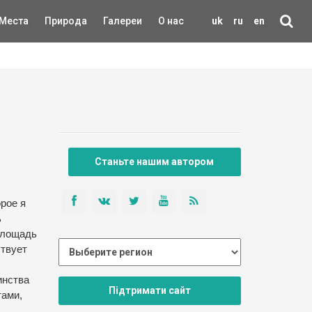
Места
Природа
Галереи
О нас
uk
ru
en
Станьте нашим автором
рое я
ь
 площадь
ствует
инства
Підтримати сайт
тами,