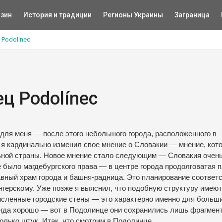
зин
История и традиции
Регионы Украины
Заграница
 Podolínec
ц Podolínec
для меня — после этого небольшого города, расположенного в
 я кардинально изменил свое мнение о Словакии — мнение, кото
ьной страны. Новое мнение стало следующим — Словакия очен
е было магдебургского права — в центре города продолговатая
вный храм города и башня-радница. Это планирование соответ
нгерскому. Уже позже я выяснил, что подобную структуру имеют
исленные городские стены — это характерно именно для больш
сегда хорошо — вот в Подолинце они сохранились лишь фрагмен
олько штук. Итак, что смотрим в Подолинце.