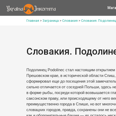
Мага
Главная
>
Заграница
>
Словакия
>
Словакия. Подолинец
Словакия. Подолине
Подолинец Podolínec стал настоящим открытием 
Прешовском крае, в исторической области Спиш,
сформировал еще до посещения этой замечател
сильно отличается от соседней Польши, здесь н
в форме рыбы, посреди которой возвышается гла
саксонском праву, или происходящему от него ве
преимущественно города в Спише, но вот многоч
словацких городов, правда, сохранены они не в
как и оборонительные башни — их осталось неск